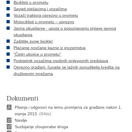
Biciklisti u prometu
Savjeti pješacima i vozačima
Vozači traktora oprezno u prometu
Motociklisti u prometu – oprezno
Javna okupljanja - uputa o popunjavanju prijave javnog
okupljanja
Zaštitite svoje bicikle!
Plaćanje novčane kazne iz inozemstva
"Četiri ubojice u prometu"
Podsjetnik vozačima osobnih prijevoznih sredstava
Oprezno građani: čuvajte se lažnih ponuditelja kredita na
društvenim mrežama
Dokumenti
Pitanja i odgovori na temu promjena za građane nakon 1.
srpnja 2013.
(84kb)
Nasilje
Suzbijanje zlouporabe droga