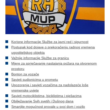
Korisne informacije Službe za javni red i sigurnost
Postupak kod dojave o prekoračenju radnog vremena
ugostiteljskog objekta
Važnije informacije Službe za granicu
Mjere za sprječavanje nastajanja požara na otvorenom
prostoru
Bonton za vozače
Savjeti sudionicima u prometu
Upozorenja i savjeti vozačima za nadolazeće loše
vremenske uvjete
Savjeti motociklistima, biciklistima i pješacima
Obilježavanje Svih svetih i Dušnog dana
Smanjite mogućnost provale u svoj dom i vozilo