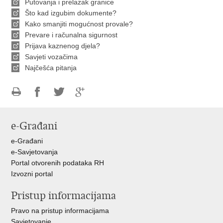
Putovanja i prelazak granice
Što kad izgubim dokumente?
Kako smanjiti mogućnost provale?
Prevare i računalna sigurnost
Prijava kaznenog djela?
Savjeti vozačima
Najčešća pitanja
Ispiši
Podijeli
Podijeli
Podijeli
stranicu
na
na
na
e-Građani
Facebooku
Twitteru
Google
+
e-Građani
e-Savjetovanja
Portal otvorenih podataka RH
Izvozni portal
Pristup informacijama
Pravo na pristup informacijama
Savjetovanje