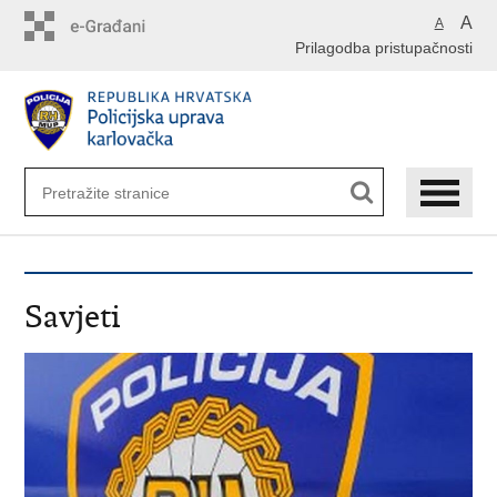
Preskoči
A
A
na
Prilagodba pristupačnosti
glavni
sadržaj
Savjeti