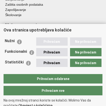
Zaštita osobnih podataka
Zapošljavanje
Školovanje
Važne poveznice
Ova stranica upotrebljava kolačiće
Ministarstvo unutarnjih poslova
Sindikati
Nužni
Prihvaćam
Ne prihvaćam
Udruge
Dom zdravlja MUP-a
Funkcionalni
Prihvaćam
Ne prihvaćam
Policijska akademija
Muzej policije
Statistički
Prihvaćam
Ne prihvaćam
Zaklada policijske solidarnosti
Centar za forenzična ispitivanja, istraživanja i vještačenja "Ivan
Vučetić"
Prihvaćam odabrane
Policijske uprave
Prihvaćam sve
Povratak na vrh
Na ovoj mrežnoj stranci koriste se kolačići. Molimo Vas da
Copyright © 2026 Policijska uprava karlovačka.
Uvjeti korištenja
.
Izjava o
pročitate
Obavijest o kolačićima.