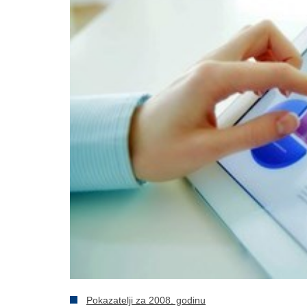
Pokazatelji za 2008. godinu