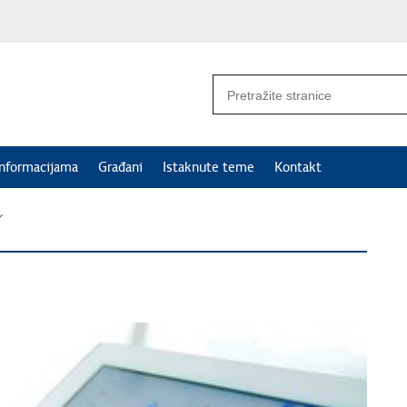
informacijama
Građani
Istaknute teme
Kontakt