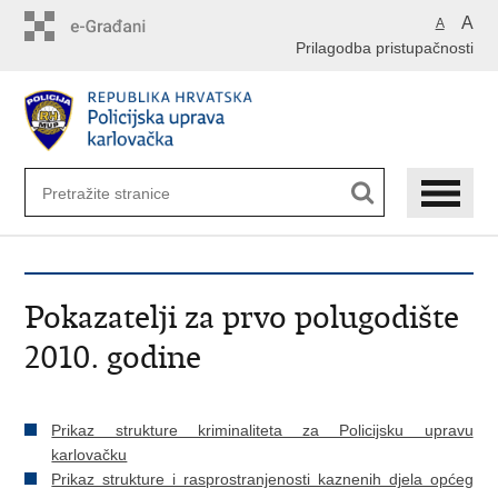
Preskoči
A
A
na
Prilagodba pristupačnosti
glavni
sadržaj
Pokazatelji za prvo polugodište
2010. godine
Prikaz strukture kriminaliteta za Policijsku upravu
karlovačku
Prikaz strukture i rasprostranjenosti kaznenih djela općeg