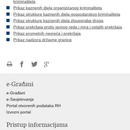
kriminaliteta
Prikaz kaznenih djela organiziranog kriminaliteta
Prikaz strukture kaznenih djela gospodarskog kriminaliteta
Prikaz strukture kaznenih djela zlouporabe droga
Prikaz prekršaja protiv javnog reda i mira i ostalih prekršaja
Prikaz prometnih nesreća i prekršaja
Prikaz nadzora državne granice
Ispiši
Podijeli
Podijeli
Podijeli
stranicu
na
na
na
e-Građani
Facebooku
Twitteru
Google
+
e-Građani
e-Savjetovanja
Portal otvorenih podataka RH
Izvozni portal
Pristup informacijama