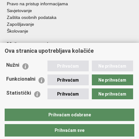
Pravo na pristup informacijama
Savjetovanje
Zaštita osobnih podataka
Zapošljavanje
Školovanje
Važne poveznice
Ova stranica upotrebljava kolačiće
Ministarstvo unutarnjih poslova
Sindikati
Nužni
Prihvaćam
Ne prihvaćam
Udruge
Dom zdravlja MUP-a
Funkcionalni
Prihvaćam
Ne prihvaćam
Policijska akademija
Muzej policije
Statistički
Prihvaćam
Ne prihvaćam
Zaklada policijske solidarnosti
Centar za forenzična ispitivanja, istraživanja i vještačenja "Ivan
Vučetić"
Prihvaćam odabrane
Policijske uprave
Prihvaćam sve