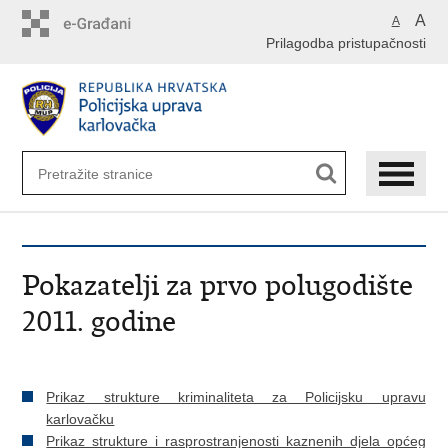
Preskoči
A
A
na
Prilagodba pristupačnosti
glavni
sadržaj
Pokazatelji za prvo polugodište
2011. godine
Prikaz strukture kriminaliteta za Policijsku upravu
karlovačku
Prikaz strukture i rasprostranjenosti kaznenih djela općeg