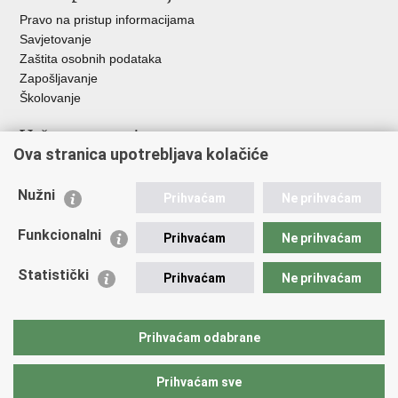
Pravo na pristup informacijama
Savjetovanje
Zaštita osobnih podataka
Zapošljavanje
Školovanje
Važne poveznice
Ova stranica upotrebljava kolačiće
Ministarstvo unutarnjih poslova
Sindikati
Nužni
Prihvaćam
Ne prihvaćam
Udruge
Dom zdravlja MUP-a
Funkcionalni
Prihvaćam
Ne prihvaćam
Policijska akademija
Muzej policije
Statistički
Prihvaćam
Ne prihvaćam
Zaklada policijske solidarnosti
Centar za forenzična ispitivanja, istraživanja i vještačenja "Ivan
Vučetić"
Prihvaćam odabrane
Policijske uprave
Prihvaćam sve