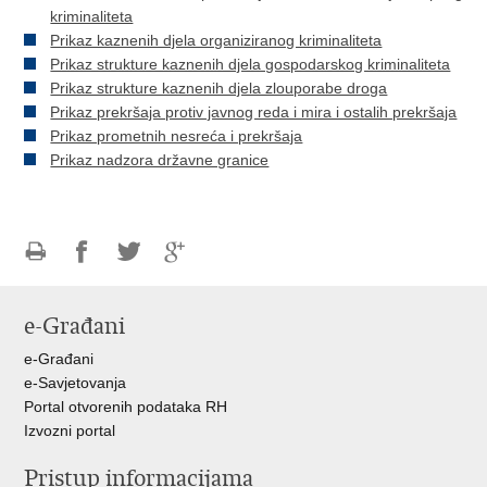
kriminaliteta
Prikaz kaznenih djela organiziranog kriminaliteta
Prikaz strukture kaznenih djela gospodarskog kriminaliteta
Prikaz strukture kaznenih djela zlouporabe droga
Prikaz prekršaja protiv javnog reda i mira i ostalih prekršaja
Prikaz prometnih nesreća i prekršaja
Prikaz nadzora državne granice
Ispiši
Podijeli
Podijeli
Podijeli
stranicu
na
na
na
e-Građani
Facebooku
Twitteru
Google
+
e-Građani
e-Savjetovanja
Portal otvorenih podataka RH
Izvozni portal
Pristup informacijama