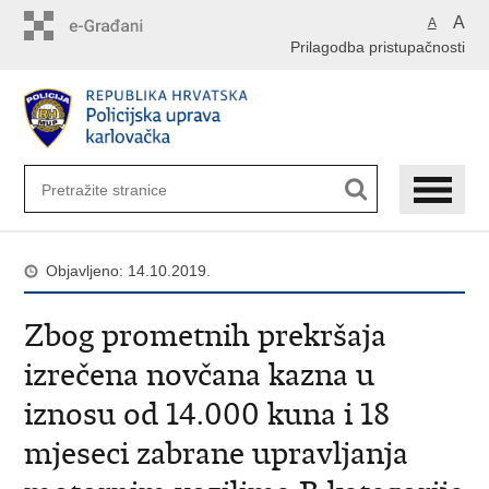
Preskoči
A
A
na
Prilagodba pristupačnosti
glavni
sadržaj
Objavljeno: 14.10.2019.
Zbog prometnih prekršaja
izrečena novčana kazna u
iznosu od 14.000 kuna i 18
mjeseci zabrane upravljanja