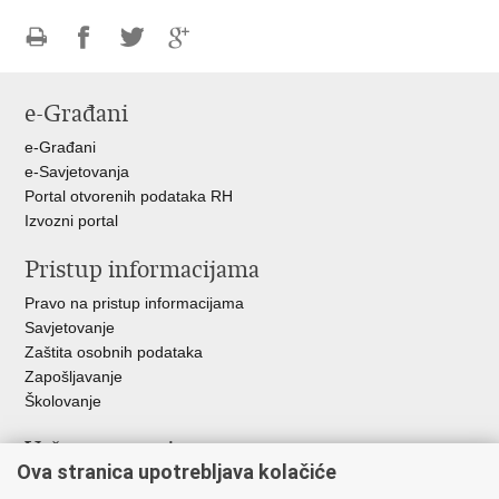
Ispiši
Podijeli
Podijeli
Podijeli
stranicu
na
na
na
e-Građani
Facebooku
Twitteru
Google
+
e-Građani
e-Savjetovanja
Portal otvorenih podataka RH
Izvozni portal
Pristup informacijama
Pravo na pristup informacijama
Savjetovanje
Zaštita osobnih podataka
Zapošljavanje
Školovanje
Važne poveznice
Ova stranica upotrebljava kolačiće
Ministarstvo unutarnjih poslova