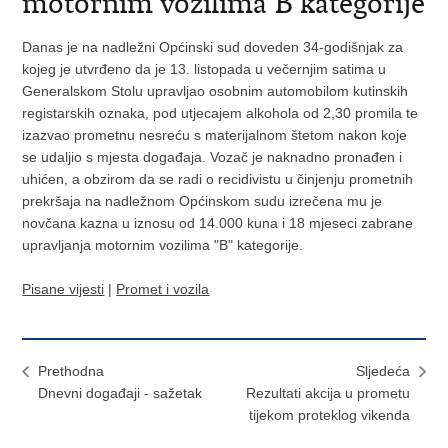
motornim vozilima B kategorije
Danas je na nadležni Općinski sud doveden 34-godišnjak za
kojeg je utvrđeno da je 13. listopada u večernjim satima u
Generalskom Stolu upravljao osobnim automobilom kutinskih
registarskih oznaka, pod utjecajem alkohola od 2,30 promila te
izazvao prometnu nesreću s materijalnom štetom nakon koje
se udaljio s mjesta događaja. Vozač je naknadno pronađen i
uhićen, a obzirom da se radi o recidivistu u činjenju prometnih
prekršaja na nadležnom Općinskom sudu izrečena mu je
novčana kazna u iznosu od 14.000 kuna i 18 mjeseci zabrane
upravljanja motornim vozilima "B" kategorije.
Pisane vijesti
|
Promet i vozila
Prethodna
Sljedeća
Dnevni događaji - sažetak
Rezultati akcija u prometu
tijekom proteklog vikenda