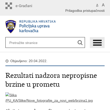
Preskoči
A
A
na
Prilagodba pristupačnosti
glavni
sadržaj
Objavljeno: 20.04.2022.
Rezultati nadzora nepropisne
brzine u prometu