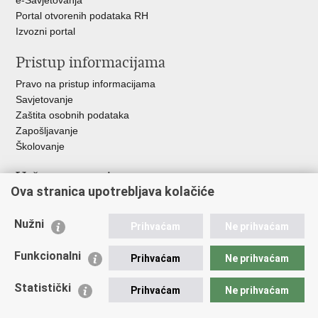
e-Savjetovanja
Portal otvorenih podataka RH
Izvozni portal
Pristup informacijama
Pravo na pristup informacijama
Savjetovanje
Zaštita osobnih podataka
Zapošljavanje
Školovanje
Važne poveznice
Ova stranica upotrebljava kolačiće
Ministarstvo unutarnjih poslova
Sindikati
Nužni
Prihvaćam
Ne prihvaćam
Udruge
Dom zdravlja MUP-a
Funkcionalni
Prihvaćam
Ne prihvaćam
Policijska akademija
Muzej policije
Statistički
Prihvaćam
Ne prihvaćam
Zaklada policijske solidarnosti
Centar za forenzična ispitivanja, istraživanja i vještačenja "Ivan