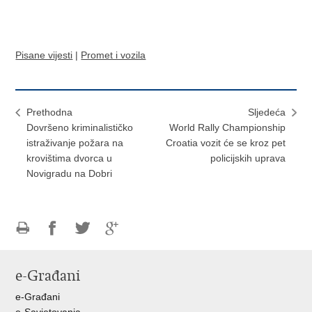
Pisane vijesti
|
Promet i vozila
Prethodna
Sljedeća
Dovršeno kriminalističko
World Rally Championship
istraživanje požara na
Croatia vozit će se kroz pet
krovištima dvorca u
policijskih uprava
Novigradu na Dobri
Ispiši
Podijeli
Podijeli
Podijeli
stranicu
na
na
na
e-Građani
Facebooku
Twitteru
Google
+
e-Građani