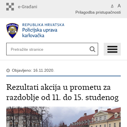
Preskoči
A
A
na
Prilagodba pristupačnosti
glavni
sadržaj
Objavljeno: 16.11.2020.
Rezultati akcija u prometu za
razdoblje od 11. do 15. studenog