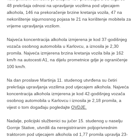
48 prekršaja odnosi na upravljanje vozilima pod utjecajem
alkohola, 146 na prekoračenje brzine kretanja vozila, 47 na
nekorištenje sigurnosnog pojasa te 21 na korištenje mobitela za
vrijeme upravljanja vozilom.
Najveća koncentracija alkohola izmjerena je kod 37-godišnjeg
vozača osobnog automobila u Karlovcu, a iznosila je 2,30
promila. Najveća izmjerena brzina kretanja vozila bila je 162
km/h na autocesti A1, na dijelu prometnice gdje je ograničenje
100 km/h.
Na dan proslave Martinja 11. studenog utvrđena su četiri
prekršaja upravljanja vozilima pod utjecajem alkohola. Najveća
koncentracija alkohola izmjerena je kod 42-godišnjeg vozača
osobnog automobila u Karlovcu i iznosila je 2,18 promila, a
vijest o tom događaju pogledajte
OVDJE.
Nadalje, policijski službenici su jučer 15. studenog u naselju
Gornje Stative, utvrdili da neregistriranim poljoprivrednim
traktorom pod utjecajem alkohola od 1,77 promila upravlja 23-