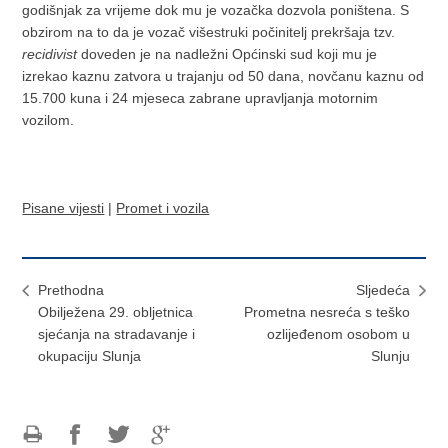
godišnjak za vrijeme dok mu je vozačka dozvola poništena. S
obzirom na to da je vozač višestruki počinitelj prekršaja tzv.
recidivist
doveden je na nadležni Općinski sud koji mu je
izrekao kaznu zatvora u trajanju od 50 dana, novčanu kaznu od
15.700 kuna i 24 mjeseca zabrane upravljanja motornim
vozilom.
Pisane vijesti
|
Promet i vozila
Prethodna
Sljedeća
Obilježena 29. obljetnica
Prometna nesreća s teško
sjećanja na stradavanje i
ozlijeđenom osobom u
okupaciju Slunja
Slunju