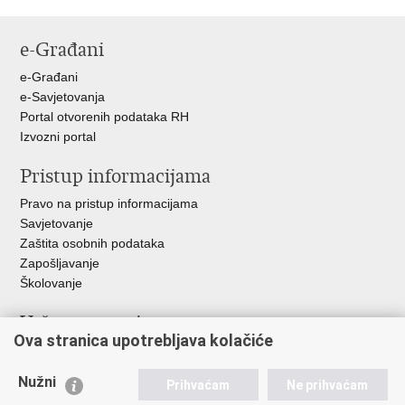
Ispiši
Podijeli
Podijeli
Podijeli
stranicu
na
na
na
e-Građani
Facebooku
Twitteru
Google
+
e-Građani
e-Savjetovanja
Portal otvorenih podataka RH
Izvozni portal
Pristup informacijama
Pravo na pristup informacijama
Savjetovanje
Zaštita osobnih podataka
Zapošljavanje
Školovanje
Važne poveznice
Ova stranica upotrebljava kolačiće
Ministarstvo unutarnjih poslova
Sindikati
Nužni
Prihvaćam
Ne prihvaćam
Udruge