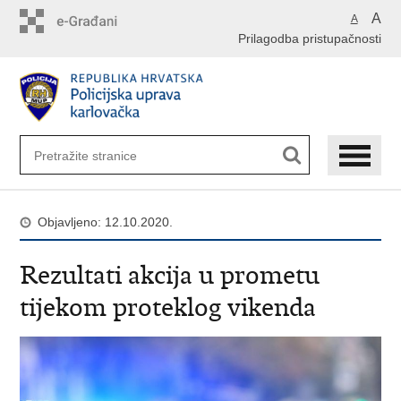
Preskoči
A
A
na
Prilagodba pristupačnosti
glavni
sadržaj
Objavljeno: 12.10.2020.
Rezultati akcija u prometu
tijekom proteklog vikenda