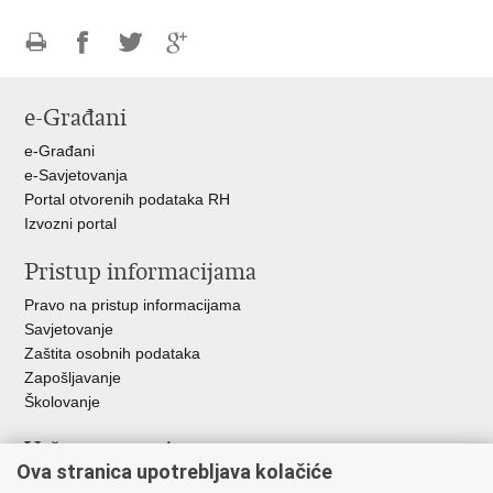
Ispiši
Podijeli
Podijeli
Podijeli
stranicu
na
na
na
e-Građani
Facebooku
Twitteru
Google
+
e-Građani
e-Savjetovanja
Portal otvorenih podataka RH
Izvozni portal
Pristup informacijama
Pravo na pristup informacijama
Savjetovanje
Zaštita osobnih podataka
Zapošljavanje
Školovanje
Važne poveznice
Ova stranica upotrebljava kolačiće
Ministarstvo unutarnjih poslova