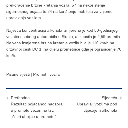
prekoračenje brzine kretanja vozila, 57 na nekorištenje
sigurnosnog pojasa te 24 na korištenje mobitela za vrijeme
upravljanja vozilom.
Najveća koncentracija alkohola izmjerena je kod 50-godišnjeg
vozača osobnog automobila u Slunju, a iznosila je 2,59 promila.
Najveća izmjerena brzina kretanja vozila bila je 110 km/h na
državnoj cesti DC 1, na dijelu prometnice gdje je ograničenje 70
km/h.
Pisane vijesti
|
Promet i vozila
Prethodna
Sljedeća
Rezultati pojačanog nadzora
Upravljali vozilima pod
u prometu vezan na tzv.
utjecajem alkohola
„četiri ubojice u prometu“