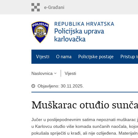
Preskoči
na
glavni
sadržaj
Vijesti
O nama
Policijske postaje
Pristup 
Naslovnica
Vijesti
Objavljeno: 30.11.2025.
Muškarac otuđio sunča
Jučer u poslijepodnevnim satima nepoznati muškarac j
u Karlovcu otuđio više komada sunčanih naočala, kojo
pokušala spriječiti u krađi, ali nije ozlijeđena. Materija