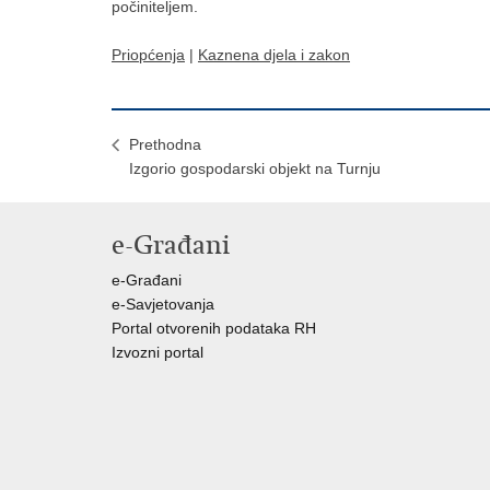
počiniteljem.
Priopćenja
|
Kaznena djela i zakon
Prethodna
Izgorio gospodarski objekt na Turnju
e-Građani
e-Građani
e-Savjetovanja
Portal otvorenih podataka RH
Izvozni portal