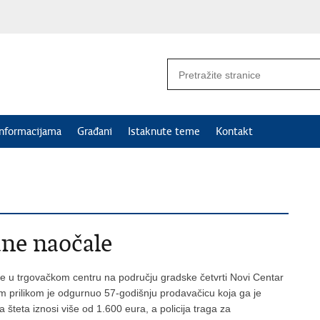
informacijama
Građani
Istaknute teme
Kontakt
ne naočale
e u trgovačkom centru na području gradske četvrti Novi Centar
m prilikom je odgurnuo 57-godišnju prodavačicu koja ga je
lna šteta iznosi više od 1.600 eura, a policija traga za