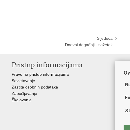
Sljedeća
Dnevni događaji - sažetak
Pristup informacijama
V
Ov
Pravo na pristup informacijama
Min
Savjetovanje
Sin
Nu
Zaštita osobnih podataka
Ud
Zapošljavanje
Dom
Fu
Školovanje
Pol
Muz
St
Zak
Cen
"Iv