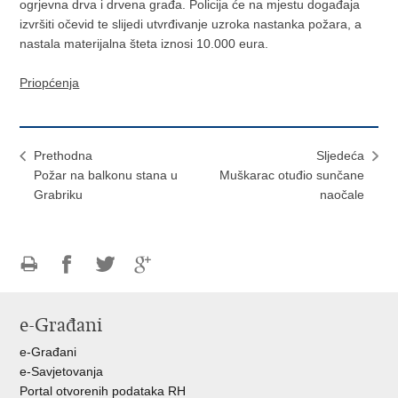
ogrjevna drva i drvena građa. Policija će na mjestu događaja
izvršiti očevid te slijedi utvrđivanje uzroka nastanka požara, a
nastala materijalna šteta iznosi 10.000 eura.
Priopćenja
Prethodna
Sljedeća
Požar na balkonu stana u
Muškarac otuđio sunčane
Grabriku
naočale
Ispiši
Podijeli
Podijeli
Podijeli
stranicu
na
na
na
e-Građani
Facebooku
Twitteru
Google
+
e-Građani
e-Savjetovanja
Portal otvorenih podataka RH