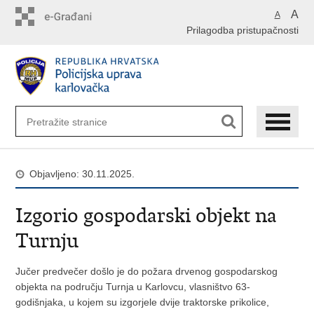
Preskoči
A
A
na
Prilagodba pristupačnosti
glavni
sadržaj
Objavljeno: 30.11.2025.
Izgorio gospodarski objekt na
Turnju
Jučer predvečer došlo je do požara drvenog gospodarskog
objekta na području Turnja u Karlovcu, vlasništvo 63-
godišnjaka, u kojem su izgorjele dvije traktorske prikolice,