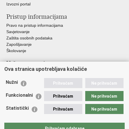
Izvozni portal
Pristup informacijama
Pravo na pristup informacijama
Savjetovanje
Zaštita osobnih podataka
Zapošljavanje
Školovanje
Važne poveznice
Ova stranica upotrebljava kolačiće
Ministarstvo unutarnjih poslova
Sindikati
Nužni
Prihvaćam
Ne prihvaćam
Udruge
Dom zdravlja MUP-a
Funkcionalni
Prihvaćam
Ne prihvaćam
Policijska akademija
Muzej policije
Statistički
Prihvaćam
Ne prihvaćam
Zaklada policijske solidarnosti
Centar za forenzična ispitivanja, istraživanja i vještačenja "Ivan
Vučetić"
Prihvaćam odabrane