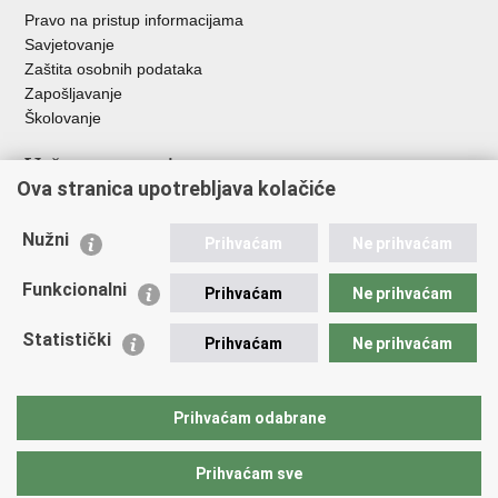
Pravo na pristup informacijama
Savjetovanje
Zaštita osobnih podataka
Zapošljavanje
Školovanje
Važne poveznice
Ova stranica upotrebljava kolačiće
Ministarstvo unutarnjih poslova
Sindikati
Nužni
Prihvaćam
Ne prihvaćam
Udruge
Dom zdravlja MUP-a
Funkcionalni
Prihvaćam
Ne prihvaćam
Policijska akademija
Muzej policije
Statistički
Prihvaćam
Ne prihvaćam
Zaklada policijske solidarnosti
Centar za forenzična ispitivanja, istraživanja i vještačenja "Ivan
Vučetić"
Prihvaćam odabrane
Policijske uprave
Prihvaćam sve