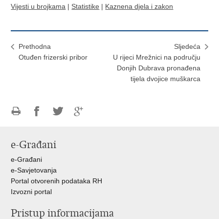
Vijesti u brojkama
|
Statistike
|
Kaznena djela i zakon
Prethodna
Sljedeća
Otuđen frizerski pribor
U rijeci Mrežnici na području
Donjih Dubrava pronađena
tijela dvojice muškarca
Ispiši
Podijeli
Podijeli
Podijeli
stranicu
na
na
na
e-Građani
Facebooku
Twitteru
Google
+
e-Građani
e-Savjetovanja
Portal otvorenih podataka RH
Izvozni portal
Pristup informacijama