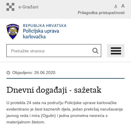
Preskoči
A
A
na
Prilagodba pristupačnosti
glavni
sadržaj
Objavljeno: 26.06.2020.
Dnevni događaji - sažetak
U protekla 24 sata na području Policijske uprave karlovačke
evidentirano je šest kaznenih djela, jedan prekršaj narušavanja
javnog reda i mira (Ogulin) i jedna prometna nesreća s
materijalnom štetom.