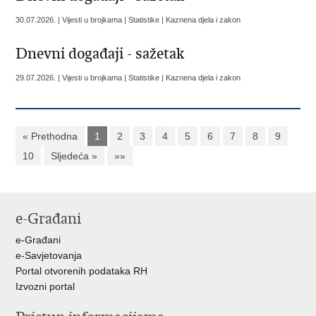
30.07.2026. | Vijesti u brojkama | Statistike | Kaznena djela i zakon
Dnevni događaji - sažetak
29.07.2026. | Vijesti u brojkama | Statistike | Kaznena djela i zakon
« Prethodna
1
2
3
4
5
6
7
8
9
10
Sljedeća »
»»
e-Građani
e-Građani
e-Savjetovanja
Portal otvorenih podataka RH
Izvozni portal