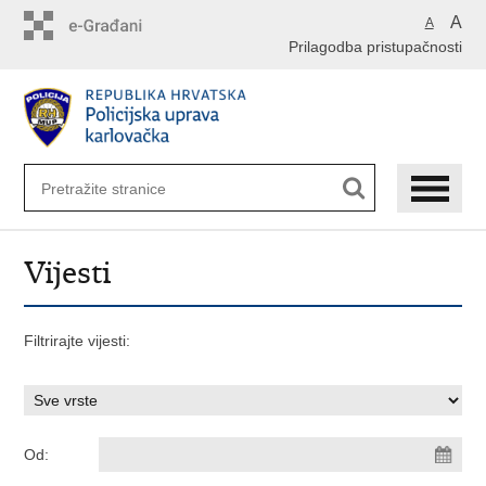
Preskoči
A
A
na
Prilagodba pristupačnosti
glavni
sadržaj
Vijesti
Filtrirajte vijesti:
Od: