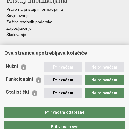
Pristup informacijama
Pravo na pristup informacijama
Savjetovanje
Zaštita osobnih podataka
Zapošljavanje
Školovanje
Važne poveznice
Ova stranica upotrebljava kolačiće
Ministarstvo unutarnjih poslova
Sindikati
Nužni
Prihvaćam
Ne prihvaćam
Udruge
Dom zdravlja MUP-a
Funkcionalni
Prihvaćam
Ne prihvaćam
Policijska akademija
Muzej policije
Statistički
Prihvaćam
Ne prihvaćam
Zaklada policijske solidarnosti
Centar za forenzična ispitivanja, istraživanja i vještačenja "Ivan
Vučetić"
Prihvaćam odabrane
Policijske uprave
Prihvaćam sve