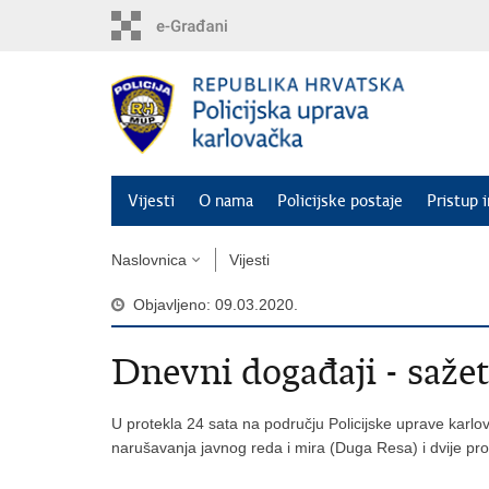
Preskoči
na
glavni
sadržaj
Vijesti
O nama
Policijske postaje
Pristup 
Naslovnica
Vijesti
Objavljeno: 09.03.2020.
Dnevni događaji - saže
U protekla 24 sata na području Policijske uprave karlo
narušavanja javnog reda i mira (Duga Resa) i dvije p