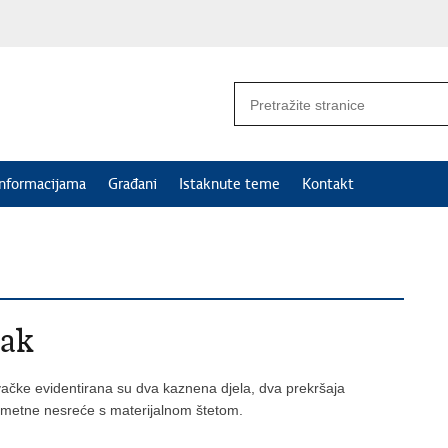
informacijama
Građani
Istaknute teme
Kontakt
tak
vačke evidentirana su dva kaznena djela, dva prekršaja
rometne nesreće s materijalnom štetom.