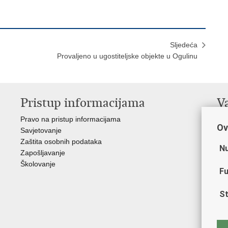
Sljedeća
Provaljeno u ugostiteljske objekte u Ogulinu
Pristup informacijama
V
Pravo na pristup informacijama
Min
Ov
Savjetovanje
Sin
Zaštita osobnih podataka
Ud
Nu
Zapošljavanje
Dom
Školovanje
Pol
Fu
Muz
Zak
St
Cen
"Iv
Pol