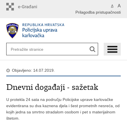
Preskoči
A
A
na
Prilagodba pristupačnosti
glavni
sadržaj
Objavljeno: 14.07.2019.
Dnevni događaji - sažetak
U protekla 24 sata na području Policijske uprave karlovačke
evidentirana su dva kaznena djela i šest prometnih nesreća, od
kojih jedna sa smrtno stradalom osobom i pet s materijalnom
štetom.