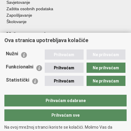
Savjetovanje
Zaštita osobnih podataka
Zapošljavanje
Školovanje
Važne poveznice
Ova stranica upotrebljava kolačiće
Ministarstvo unutarnjih poslova
Sindikati
Nužni
Prihvaćam
Ne prihvaćam
Udruge
Dom zdravlja MUP-a
Funkcionalni
Prihvaćam
Ne prihvaćam
Policijska akademija
Muzej policije
Statistički
Prihvaćam
Ne prihvaćam
Zaklada policijske solidarnosti
Centar za forenzična ispitivanja, istraživanja i vještačenja "Ivan
Vučetić"
Prihvaćam odabrane
Policijske uprave
Prihvaćam sve
Povratak na vrh
Na ovoj mrežnoj stranci koriste se kolačići. Molimo Vas da