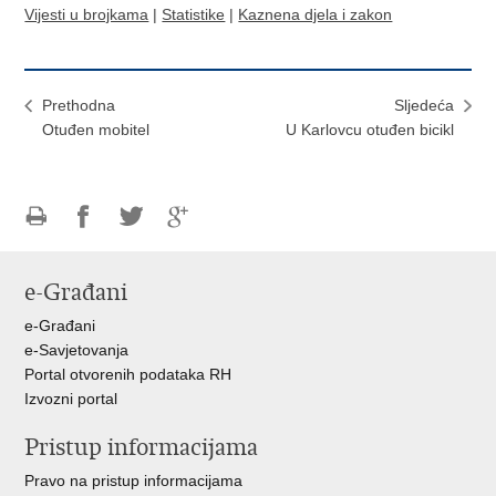
Vijesti u brojkama
|
Statistike
|
Kaznena djela i zakon
Prethodna
Sljedeća
Otuđen mobitel
U Karlovcu otuđen bicikl
Ispiši
Podijeli
Podijeli
Podijeli
stranicu
na
na
na
e-Građani
Facebooku
Twitteru
Google
+
e-Građani
e-Savjetovanja
Portal otvorenih podataka RH
Izvozni portal
Pristup informacijama
Pravo na pristup informacijama