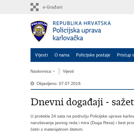
Preskoči
na
glavni
sadržaj
Vijesti
O nama
Policijske postaje
Pristup 
Naslovnica
Vijesti
Objavljeno: 07.07.2019.
Dnevni događaji - saže
U protekla 24 sata na području Policijske uprave karlov
narušavanja javnog reda i mira (Duga Resa) i šest prom
četiri s materijalnom štetom.