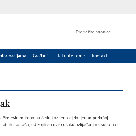
informacijama
Građani
Istaknute teme
Kontakt
tak
ačke evidentirana su četiri kaznena djela, jedan prekršaj
etnih nesreća, od kojih su dvije s lako ozlijeđenim osobama i