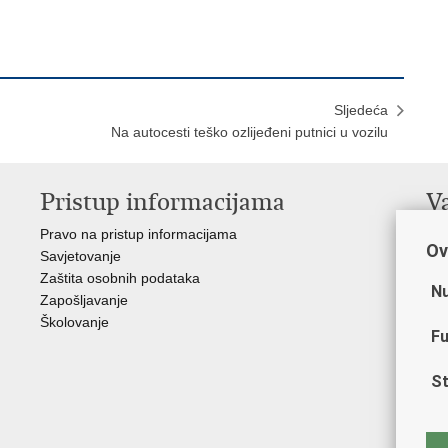
Sljedeća
Na autocesti teško ozlijeđeni putnici u vozilu
Pristup informacijama
V
Pravo na pristup informacijama
Min
Ov
Savjetovanje
Sin
Zaštita osobnih podataka
Ud
Nu
Zapošljavanje
Dom
Školovanje
Pol
Fu
Muz
Zak
St
Cen
"Iv
Pol