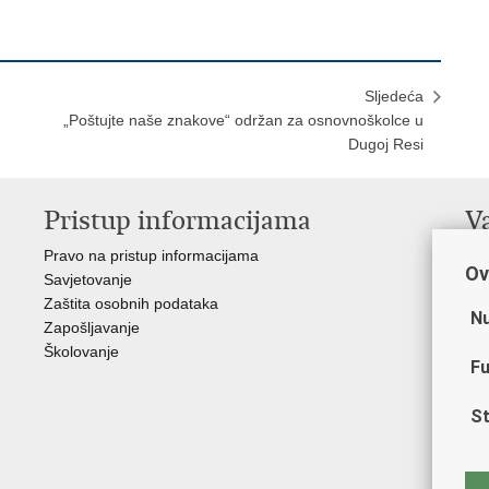
Sljedeća
„Poštujte naše znakove“ održan za osnovnoškolce u
Dugoj Resi
Pristup informacijama
V
Pravo na pristup informacijama
Min
Ov
Savjetovanje
Sin
Zaštita osobnih podataka
Ud
Nu
Zapošljavanje
Dom
Školovanje
Pol
Fu
Muz
Zak
St
Cen
"Iv
Pol