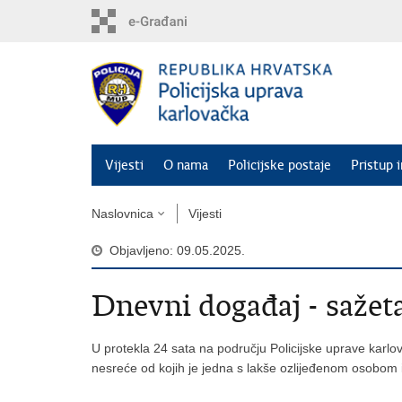
Preskoči
na
glavni
sadržaj
Vijesti
O nama
Policijske postaje
Pristup 
Naslovnica
Vijesti
Objavljeno: 09.05.2025.
Dnevni događaj - sažet
U protekla 24 sata na području Policijske uprave karlov
nesreće od kojih je jedna s lakše ozlijeđenom osobom i