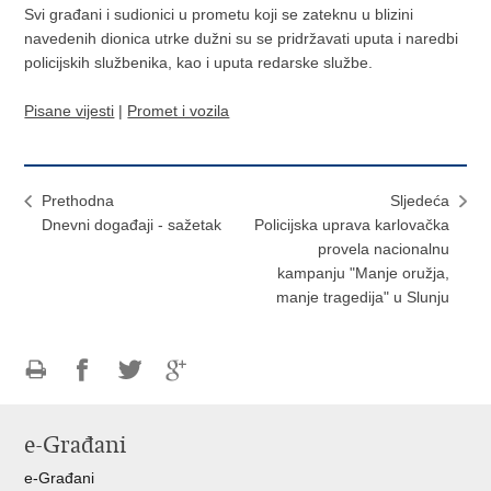
Svi građani i sudionici u prometu koji se zateknu u blizini
navedenih dionica utrke dužni su se pridržavati uputa i naredbi
policijskih službenika, kao i uputa redarske službe.
Pisane vijesti
|
Promet i vozila
Prethodna
Sljedeća
Dnevni događaji - sažetak
Policijska uprava karlovačka
provela nacionalnu
kampanju "Manje oružja,
manje tragedija" u Slunju
Ispiši
Podijeli
Podijeli
Podijeli
stranicu
na
na
na
e-Građani
Facebooku
Twitteru
Google
+
e-Građani