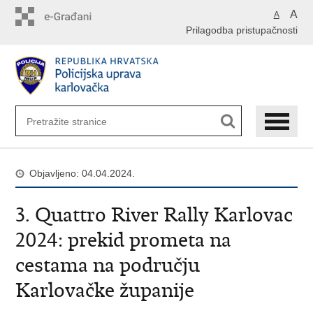
Preskoči
A
A
na
Prilagodba pristupačnosti
glavni
sadržaj
Objavljeno: 04.04.2024.
3. Quattro River Rally Karlovac
2024: prekid prometa na
cestama na području
Karlovačke županije