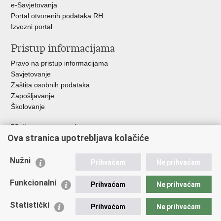
e-Savjetovanja
Portal otvorenih podataka RH
Izvozni portal
Pristup informacijama
Pravo na pristup informacijama
Savjetovanje
Zaštita osobnih podataka
Zapošljavanje
Školovanje
Važne poveznice
Ova stranica upotrebljava kolačiće
Ministarstvo unutarnjih poslova
Sindikati
Nužni
Prihvaćam
Ne prihvaćam
Udruge
Dom zdravlja MUP-a
Funkcionalni
Prihvaćam
Ne prihvaćam
Policijska akademija
Muzej policije
Statistički
Prihvaćam
Ne prihvaćam
Zaklada policijske solidarnosti
Centar za forenzična ispitivanja, istraživanja i vještačenja "Ivan