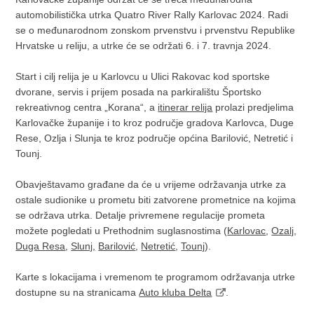
automobilistička utrka Quatro River Rally Karlovac 2024. Radi
se o međunarodnom zonskom prvenstvu i prvenstvu Republike
Hrvatske u reliju, a utrke će se održati 6. i 7. travnja 2024.
Start i cilj relija je u Karlovcu u Ulici Rakovac kod sportske
dvorane, servis i prijem posada na parkiralištu Športsko
rekreativnog centra „Korana“, a
itinerar relija
prolazi predjelima
Karlovačke županije i to kroz područje gradova Karlovca, Duge
Rese, Ozlja i Slunja te kroz područje općina Barilović, Netretić i
Tounj.
Obavještavamo građane da će u vrijeme održavanja utrke za
ostale sudionike u prometu biti zatvorene prometnice na kojima
se održava utrka. Detalje privremene regulacije prometa
možete pogledati u Prethodnim suglasnostima (
Karlovac
,
Ozalj
,
Duga Resa
,
Slunj,
Barilović
,
Netretić
,
Tounj
).
Karte s lokacijama i vremenom te programom održavanja utrke
dostupne su na stranicama
Auto kluba Delta
.