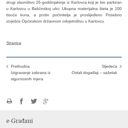
drugi vlasništvo 25-godišnjakinje iz Karlovca koji je bio parkiran
u Karlovcu u Bašćinskoj ulici. Ukupna materijalna šteta je 100
tisuća kuna, a protiv počinitelja je proslijeđeno Posebno
izvješće Općinskom državnom odvjetništvu u Karlovcu.
Stranica
Prethodna
Sljedeća
Izigravanje zabrana iz
Ostali događaji – sažetak
sigurnosnih mjera
Ispiši
Podijeli
Podijeli
Podijeli
stranicu
na
na
na
e-Građani
Facebooku
Twitteru
Google
+