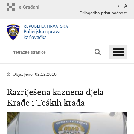
Preskoči
A
A
na
Prilagodba pristupačnosti
glavni
sadržaj
Objavljeno: 02.12.2010.
Razriješena kaznena djela
Krađe i Teških krađa