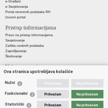
e-Građani
e-Savjetovanja
Portal otvorenih podataka RH
Izvozni portal
Pristup informacijama
Pravo na pristup informacijama
Savjetovanje
Zaštita osobnih podataka
Zapošljavanje
Školovanje
Važne poveznice
Ova stranica upotrebljava kolačiće
Ministarstvo unutarnjih poslova
Sindikati
Nužni
Prihvaćam
Ne prihvaćam
Udruge
Dom zdravlja MUP-a
Funkcionalni
Prihvaćam
Ne prihvaćam
Policijska akademija
Muzej policije
Statistički
Prihvaćam
Ne prihvaćam
Zaklada policijske solidarnosti