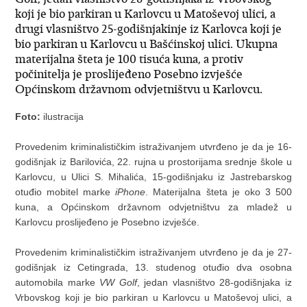
koji je bio parkiran u Karlovcu u Matoševoj ulici, a
drugi vlasništvo 25-godišnjakinje iz Karlovca koji je
bio parkiran u Karlovcu u Bašćinskoj ulici. Ukupna
materijalna šteta je 100 tisuća kuna, a protiv
počinitelja je proslijeđeno Posebno izvješće
Općinskom državnom odvjetništvu u Karlovcu.
Foto:
ilustracija
Provedenim kriminalističkim istraživanjem utvrđeno je da je 16-
godišnjak iz Barilovića, 22. rujna u prostorijama srednje škole u
Karlovcu, u Ulici S. Mihalića, 15-godišnjaku iz Jastrebarskog
otuđio mobitel marke
iPhone
. Materijalna šteta je oko 3 500
kuna, a Općinskom državnom odvjetništvu za mladež u
Karlovcu proslijeđeno je Posebno izvješće.
Provedenim kriminalističkim istraživanjem utvrđeno je da je 27-
godišnjak iz Cetingrada, 13. studenog otuđio dva osobna
automobila marke
VW Golf
, jedan vlasništvo 28-godišnjaka iz
Vrbovskog koji je bio parkiran u Karlovcu u Matoševoj ulici, a