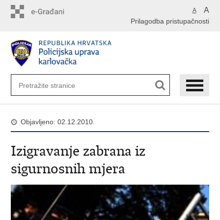
Preskoči
A
A
na
Prilagodba pristupačnosti
glavni
sadržaj
Objavljeno: 02.12.2010.
Izigravanje zabrana iz
sigurnosnih mjera