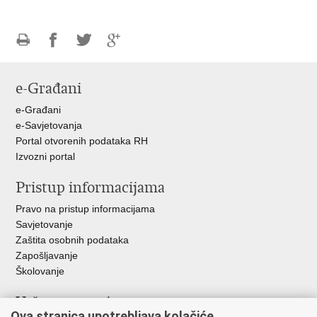
Ispiši
Podijeli
Podijeli
Podijeli
stranicu
na
na
na
e-Građani
Facebooku
Twitteru
Google
+
e-Građani
e-Savjetovanja
Portal otvorenih podataka RH
Izvozni portal
Pristup informacijama
Pravo na pristup informacijama
Savjetovanje
Zaštita osobnih podataka
Zapošljavanje
Školovanje
Važne poveznice
Ova stranica upotrebljava kolačiće