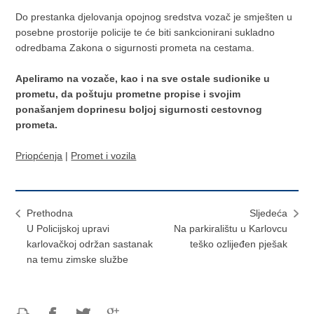
Do prestanka djelovanja opojnog sredstva vozač je smješten u
posebne prostorije policije te će biti sankcionirani sukladno
odredbama Zakona o sigurnosti prometa na cestama.
Apeliramo na vozače, kao i na sve ostale sudionike u
prometu, da poštuju prometne propise i svojim
ponašanjem doprinesu boljoj sigurnosti cestovnog
prometa.
Priopćenja
|
Promet i vozila
Prethodna
Sljedeća
U Policijskoj upravi
Na parkiralištu u Karlovcu
karlovačkoj održan sastanak
teško ozlijeđen pješak
na temu zimske službe