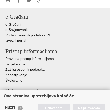
Ispiši
Podijeli
Podijeli
Podijeli
stranicu
na
na
na
e-Građani
Facebooku
Twitteru
Google
+
e-Građani
e-Savjetovanja
Portal otvorenih podataka RH
Izvozni portal
Pristup informacijama
Pravo na pristup informacijama
Savjetovanje
Zaštita osobnih podataka
Zapošljavanje
Školovanje
Važne poveznice
Ova stranica upotrebljava kolačiće
Ministarstvo unutarnjih poslova
Sindikati
Nužni
Prihvaćam
Ne prihvaćam
Udruge