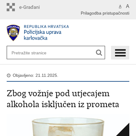
Preskoči
A
A
na
Prilagodba pristupačnosti
glavni
sadržaj
Objavljeno: 21.11.2025.
Zbog vožnje pod utjecajem
alkohola isključen iz prometa