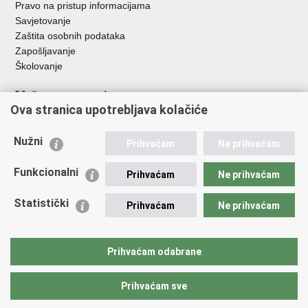
Pravo na pristup informacijama
Savjetovanje
Zaštita osobnih podataka
Zapošljavanje
Školovanje
Važne poveznice
Ova stranica upotrebljava kolačiće
Ministarstvo unutarnjih poslova
Sindikati
Nužni
Prihvaćam
Ne prihvaćam
Udruge
Dom zdravlja MUP-a
Funkcionalni
Prihvaćam
Ne prihvaćam
Policijska akademija
Muzej policije
Statistički
Prihvaćam
Ne prihvaćam
Zaklada policijske solidarnosti
Centar za forenzična ispitivanja, istraživanja i vještačenja "Ivan
Vučetić"
Prihvaćam odabrane
Policijske uprave
Prihvaćam sve
Povratak na vrh