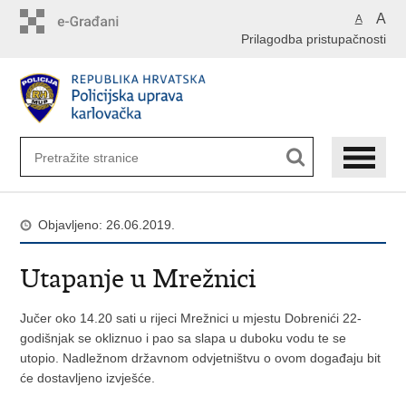
Preskoči
A
A
na
Prilagodba pristupačnosti
glavni
sadržaj
Objavljeno: 26.06.2019.
Utapanje u Mrežnici
Jučer oko 14.20 sati u rijeci Mrežnici u mjestu Dobrenići 22-
godišnjak se okliznuo i pao sa slapa u duboku vodu te se
utopio. Nadležnom državnom odvjetništvu o ovom događaju bit
će dostavljeno izvješće.