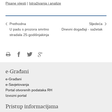
Pisane vijesti
|
Istraživanja i analize
Prethodna
Sljedeća
U padu s prozora smrtno
Dnevni događaji - sažetak
stradala 25-godišnjakinja
Ispiši
Podijeli
Podijeli
Podijeli
stranicu
na
na
na
e-Građani
Facebooku
Twitteru
Google
+
e-Građani
e-Savjetovanja
Portal otvorenih podataka RH
Izvozni portal
Pristup informacijama