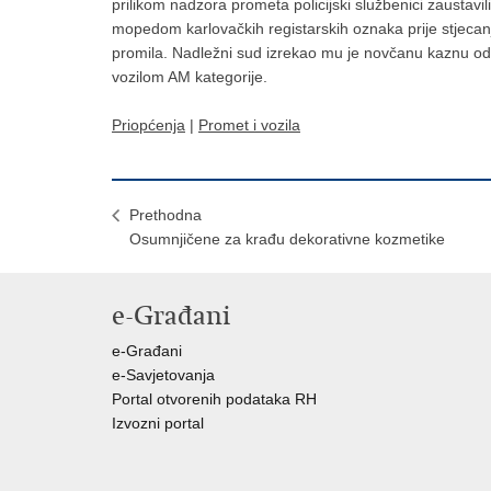
prilikom nadzora prometa policijski službenici zaustavil
mopedom karlovačkih registarskih oznaka prije stjecan
promila. Nadležni sud izrekao mu je novčanu kaznu od
vozilom AM kategorije.
Priopćenja
|
Promet i vozila
Prethodna
Osumnjičene za krađu dekorativne kozmetike
e-Građani
e-Građani
e-Savjetovanja
Portal otvorenih podataka RH
Izvozni portal