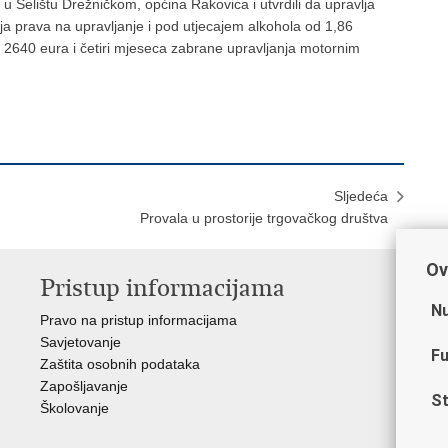
i u Selištu Drežničkom, općina Rakovica i utvrdili da upravlja
ja prava na upravljanje i pod utjecajem alkohola od 1,86
 2640 eura i četiri mjeseca zabrane upravljanja motornim
Sljedeća
Provala u prostorije trgovačkog društva
Ov
Pristup informacijama
V
Nu
Pravo na pristup informacijama
Min
Savjetovanje
Sin
Fu
Zaštita osobnih podataka
Ud
Zapošljavanje
Dom
St
Školovanje
Pol
Muz