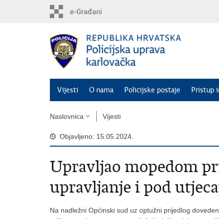
Preskoči
na
glavni
sadržaj
Vijesti
O nama
Policijske postaje
Pristup 
Naslovnica
Vijesti
Objavljeno: 15.05.2024.
Upravljao mopedom prij
upravljanje i pod utjec
Na nadležni Općinski sud uz optužni prijedlog doveden 