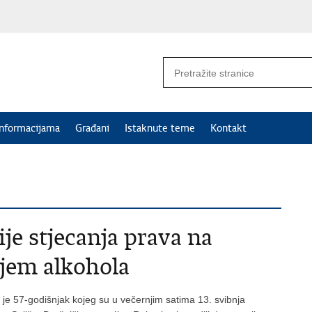
informacijama
Građani
Istaknute teme
Kontakt
e stjecanja prava na
ajem alkohola
je 57-godišnjak kojeg su u večernjim satima 13. svibnja