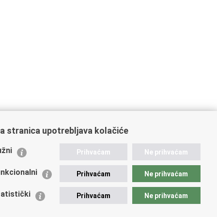
a stranica upotrebljava kolačiće
ažne poveznice
žni
Prihvaćam
Ne prihvaćam
istarstvo unutarnjih poslova
dikati
nkcionalni
Prihvaćam
Ne prihvaćam
ruge
 zdravlja MUP-a
atistički
Prihvaćam
Ne prihvaćam
icijska akademija
ej policije