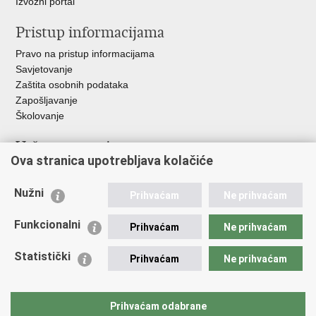
Izvozni portal
Pristup informacijama
Pravo na pristup informacijama
Savjetovanje
Zaštita osobnih podataka
Zapošljavanje
Školovanje
Važne poveznice
Ova stranica upotrebljava kolačiće
Ministarstvo unutarnjih poslova
Sindikati
Nužni
Prihvaćam
Ne prihvaćam
Udruge
Dom zdravlja MUP-a
Funkcionalni
Prihvaćam
Ne prihvaćam
Policijska akademija
Muzej policije
Statistički
Prihvaćam
Ne prihvaćam
Zaklada policijske solidarnosti
Centar za forenzična ispitivanja, istraživanja i vještačenja "Ivan
Vučetić"
Prihvaćam odabrane
Policijske uprave