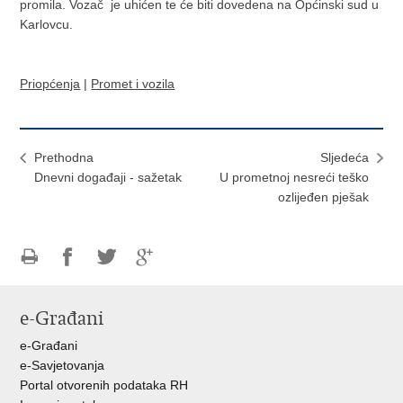
promila. Vozač je uhićen te će biti dovedena na Općinski sud u
Karlovcu.
Priopćenja
|
Promet i vozila
Prethodna
Sljedeća
Dnevni događaji - sažetak
U prometnoj nesreći teško
ozlijeđen pješak
Ispiši
Podijeli
Podijeli
Podijeli
stranicu
na
na
na
e-Građani
Facebooku
Twitteru
Google
+
e-Građani
e-Savjetovanja
Portal otvorenih podataka RH