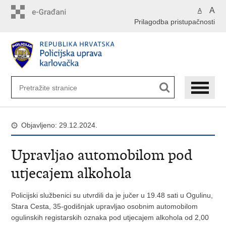
Preskoči
A
A
na
Prilagodba pristupačnosti
glavni
sadržaj
Objavljeno: 29.12.2024.
Upravljao automobilom pod
utjecajem alkohola
Policijski službenici su utvrdili da je jučer u 19.48 sati u Ogulinu,
Stara Cesta, 35-godišnjak upravljao osobnim automobilom
ogulinskih registarskih oznaka pod utjecajem alkohola od 2,00