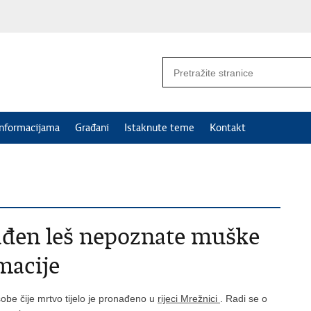
informacijama
Građani
Istaknute teme
Kontakt
ađen leš nepoznate muške
macije
obe čije mrtvo tijelo je pronađeno u
rijeci Mrežnici
. Radi se o