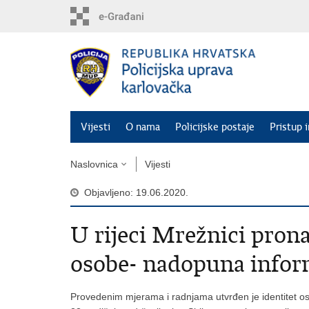
Preskoči
na
glavni
sadržaj
Vijesti
O nama
Policijske postaje
Pristup 
Naslovnica
Vijesti
Objavljeno: 19.06.2020.
U rijeci Mrežnici pron
osobe- nadopuna infor
Provedenim mjerama i radnjama utvrđen je identitet os