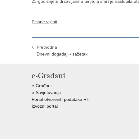
23-godišnjem državljaninu Sirije, a smrt je nastupila u
Pisane vijesti
Prethodna
Dnevni događaji - sažetak
e-Građani
e-Građani
e-Savjetovanja
Portal otvorenih podataka RH
Izvozni portal