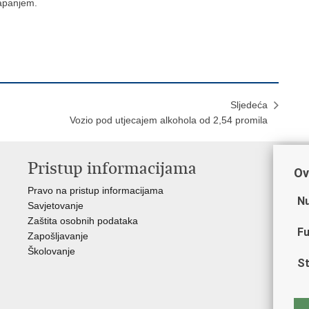
tapanjem.
Sljedeća
Vozio pod utjecajem alkohola od 2,54 promila
Pristup informacijama
V
Ov
Pravo na pristup informacijama
Min
Nu
Savjetovanje
Sin
Zaštita osobnih podataka
Ud
Fu
Zapošljavanje
Dom
Školovanje
Pol
St
Muz
Zak
Cen