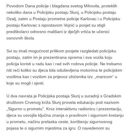
Povodom Dana policije i blagdana svetog Mihovila, proteklih
nekoliko dana u Policijsku postaju Slunj, u Policijsku postaju
Ozalj, zatim u Postaju prometne policije Karlovac i u Policijsku
postaju Karlovac s ispostavom Vojnić u posjet su stigli
predškolarci odnosno mališani iz dječjih vrtića te učenici
osnovnih škola.
Svi su imali mogućnost prilikom posjete razgledati policijsku
postaju, zatim im je prezentirana oprema i sva vozila koju
policija koristi u radu kao i rad svih rodova policije. Ne trebamo
niti reći koliko su djeca bila oduševljena motorima te policijskim
vozilima kao i vozilom za prijevoz uhićenika tzv. „maricom“ u
koje su mogli i sjesti.
U dva navrata je Policijska postaja Slunj u suradnji s Gradskim
društvom Crvenog križa Slunj provela edukaciju pod nazivom
„Sigurno u prometu”. Kroz interaktivnu radionicu i prezentaciju,
djeca su usvojila ključna znanja o pravilnom i sigurnom kretanju
u prometu, načinu prelaska ceste, korištenju sigurnosnog
pojasa te o sigurnim mjestima za igru. O navedenom su