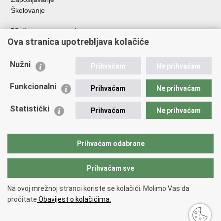
Školovanje
Važne poveznice
Ova stranica upotrebljava kolačiće
Ministarstvo unutarnjih poslova
Sindikati
Nužni
Prihvaćam
Ne prihvaćam
Udruge
Dom zdravlja MUP-a
Funkcionalni
Prihvaćam
Ne prihvaćam
Policijska akademija
Muzej policije
Statistički
Prihvaćam
Ne prihvaćam
Zaklada policijske solidarnosti
Centar za forenzična ispitivanja, istraživanja i vještačenja "Ivan
Vučetić"
Prihvaćam odabrane
Policijske uprave
Prihvaćam sve
Povratak na vrh
Na ovoj mrežnoj stranci koriste se kolačići. Molimo Vas da
Copyright © 2026 Policijska uprava karlovačka.
Uvjeti korištenja
.
Izjava o
pročitate
Obavijest o kolačićima.
pristupačnosti
.