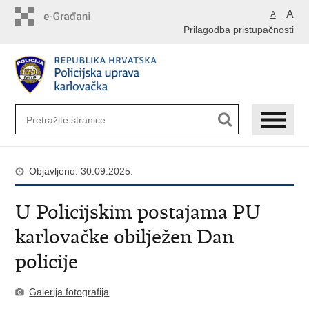
Preskoči
A
A
na
Prilagodba pristupačnosti
glavni
sadržaj
Objavljeno: 30.09.2025.
U Policijskim postajama PU
karlovačke obilježen Dan
policije
Galerija fotografija