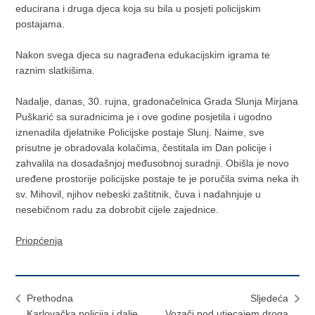
educirana i druga djeca koja su bila u posjeti policijskim
postajama.
Nakon svega djeca su nagrađena edukacijskim igrama te
raznim slatkišima.
Nadalje, danas, 30. rujna, gradonačelnica Grada Slunja Mirjana
Puškarić sa suradnicima je i ove godine posjetila i ugodno
iznenadila djelatnike Policijske postaje Slunj. Naime, sve
prisutne je obradovala kolačima, čestitala im Dan policije i
zahvalila na dosadašnjoj međusobnoj suradnji. Obišla je novo
uređene prostorije policijske postaje te je poručila svima neka ih
sv. Mihovil, njihov nebeski zaštitnik, čuva i nadahnjuje u
nesebičnom radu za dobrobit cijele zajednice.
Priopćenja
Prethodna
Sljedeća
Karlovačka policija i dalje
Vozači pod utjecajem droga