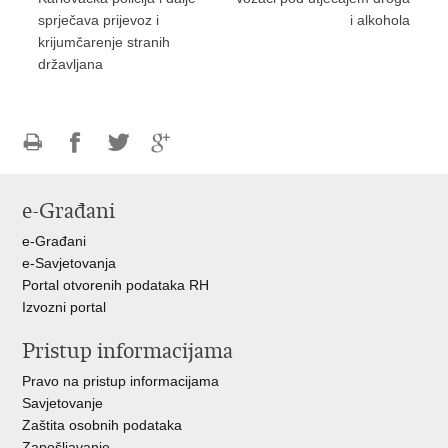
sprječava prijevoz i
i alkohola
krijumčarenje stranih
državljana
Ispiši
Podijeli
Podijeli
Podijeli
stranicu
na
na
na
e-Građani
Facebooku
Twitteru
Google
+
e-Građani
e-Savjetovanja
Portal otvorenih podataka RH
Izvozni portal
Pristup informacijama
Pravo na pristup informacijama
Savjetovanje
Zaštita osobnih podataka
Zapošljavanje