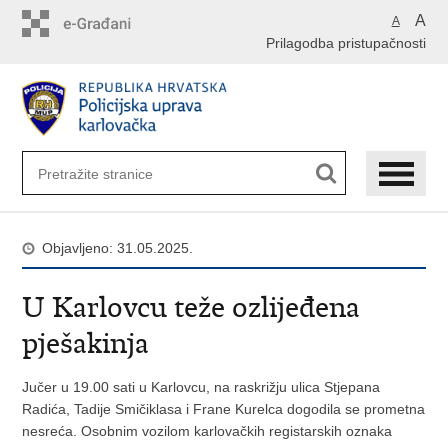
Preskoči
A
A
na
Prilagodba pristupačnosti
glavni
sadržaj
Objavljeno: 31.05.2025.
U Karlovcu teže ozlijeđena
pješakinja
Jučer u 19.00 sati u Karlovcu, na raskrižju ulica Stjepana
Radića, Tadije Smičiklasa i Frane Kurelca dogodila se prometna
nesreća. Osobnim vozilom karlovačkih registarskih oznaka