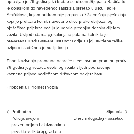
upravljao je 78-godišnjak i kretao se ulicom Stjepana Radića te
je dolaskom do navedenog raskrižja skretao u ulicu Tadije
Smišiklasa, kojom prilikom nije propustio 72-godišnju pješakinju
koja je prelazila kolnik navedene ulice preko obilježenog
pješačkog prijelaza već ju je udario prednjim desnim dijelom
vozila. Uslijed udarca pješakinja je pala na kolnik te je
prevezena u zdravstvenu ustanovu gdje su joj utvrđene teške
ozljede i zadržana je na liječenju.
Zbog izazivanja prometne nesreće u cestovnom prometu protiv
78-godišnjeg vozača osobnog vozila slijedi podnošenje
kaznene prijave nadležnom državnom odvjetništvu.
Priopćenja
|
Promet i vozila
Prethodna
Sljedeća
Policija svojom
Dnevni događaji - sažetak
prezentacijom i aktivnostima
privukla velik broj građana