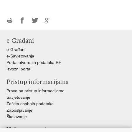
Ispiši
Podijeli
Podijeli
Podijeli
stranicu
na
na
na
e-Građani
Facebooku
Twitteru
Google
+
e-Građani
e-Savjetovanja
Portal otvorenih podataka RH
Izvozni portal
Pristup informacijama
Pravo na pristup informacijama
Savjetovanje
Zaštita osobnih podataka
Zapošljavanje
Školovanje
Važne poveznice