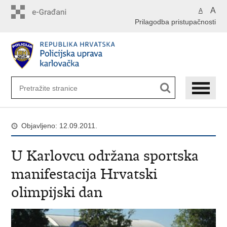
Preskoči
A
A
na
Prilagodba pristupačnosti
glavni
sadržaj
Objavljeno: 12.09.2011.
U Karlovcu održana sportska
manifestacija Hrvatski
olimpijski dan