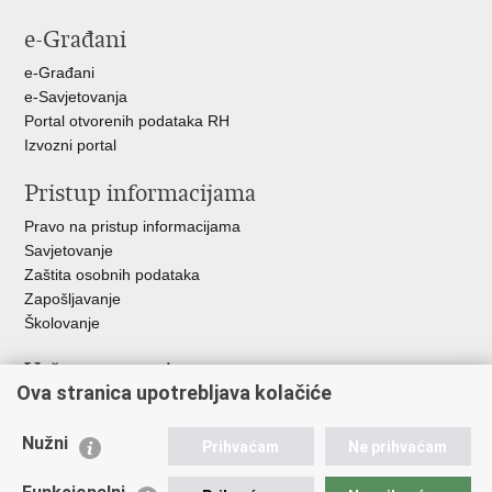
stranicu
na
na
na
e-Građani
Facebooku
Twitteru
Google
+
e-Građani
e-Savjetovanja
Portal otvorenih podataka RH
Izvozni portal
Pristup informacijama
Pravo na pristup informacijama
Savjetovanje
Zaštita osobnih podataka
Zapošljavanje
Školovanje
Važne poveznice
Ova stranica upotrebljava kolačiće
Ministarstvo unutarnjih poslova
Sindikati
Nužni
Prihvaćam
Ne prihvaćam
Udruge
Dom zdravlja MUP-a