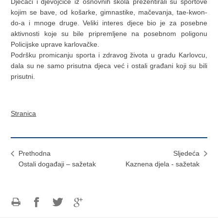
Dječaci i djevojčice iz osnovnih škola prezentirali su sportove
kojim se bave, od košarke, gimnastike, mačevanja, tae-kwon-
do-a i mnoge druge. Veliki interes djece bio je za posebne
aktivnosti koje su bile pripremljene na posebnom poligonu
Policijske uprave karlovačke.
Podršku promicanju sporta i zdravog života u gradu Karlovcu,
dala su ne samo prisutna djeca već i ostali građani koji su bili
prisutni.
Stranica
Prethodna
Sljedeća
Ostali događaji – sažetak
Kaznena djela - sažetak
Ispiši
Podijeli
Podijeli
Podijeli