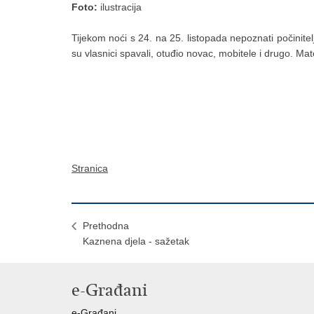
Foto:
ilustracija
Tijekom noći s 24. na 25. listopada nepoznati počinitel
su vlasnici spavali, otuđio novac, mobitele i drugo. Mat
Stranica
Prethodna
Kaznena djela - sažetak
e-Građani
e-Građani