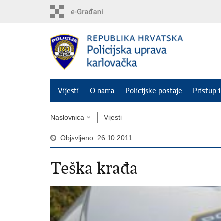
Preskoči
na
glavni
sadržaj
Vijesti
O nama
Policijske postaje
Pristup 
Naslovnica
Vijesti
Objavljeno: 26.10.2011.
Teška krađa