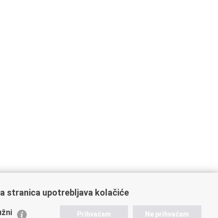
a stranica upotrebljava kolačiće
ažne poveznice
žni
Prihvaćam
Ne prihvaćam
istarstvo unutarnjih poslova