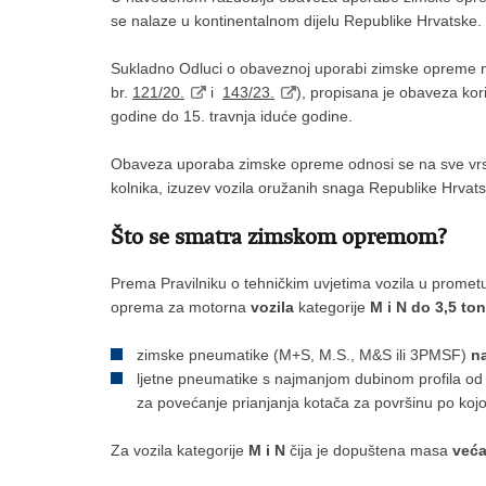
se nalaze u kontinentalnom dijelu Republike Hrvatske.
Sukladno Odluci o obaveznoj uporabi zimske opreme na
br.
121/20.
i
143/23.
), propisana je obaveza ko
godine do 15. travnja iduće godine.
Obaveza uporaba zimske opreme odnosi se na sve vrste
kolnika, izuzev vozila oružanih snaga Republike Hrvats
Što se smatra zimskom opremom?
Prema Pravilniku o tehničkim uvjetima vozila u prometu 
oprema za motorna
vozila
kategorije
M i N
do 3,5 ton
zimske pneumatike (M+S, M.S., M&S ili 3PMSF)
n
ljetne pneumatike s najmanjom dubinom profila od 
za povećanje prianjanja kotača za površinu po kojoj
Za vozila kategorije
M i N
čija je dopuštena masa
veća