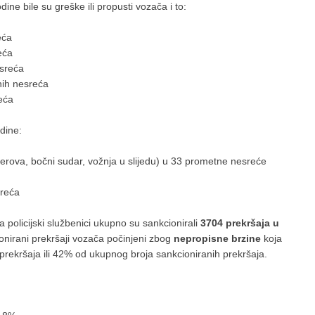
ne bile su greške ili propusti vozača i to:
eća
eća
esreća
nih nesreća
eća
odine:
erova, bočni sudar, vožnja u slijedu) u 33 prometne nesreće
sreća
 policijski službenici ukupno su sankcionirali
3704 prekršaja u
ionirani prekršaji vozača počinjeni zbog
nepropisne brzine
koja
prekršaja ili 42% od ukupnog broja sankcioniranih prekršaja.