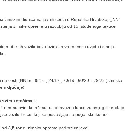
 zimskim dionicama javnih cesta u Republici Hrvatskoj („NN“
rištenja zimske opreme u razdoblju od 15. studenoga tekuće
 motornih vozila bez obzira na vremenske uvjete i stanje
ke.
na cesti (NN br. 85/16., 24/17., 70/19., 60/20. i 79/23.) zimska
e uključuje:
a svim kotačima
ili
4 mm na svim kotačima, uz obavezne lance za snijeg ili uređaje
 se vozilo kreće, koji se postavljaju na pogonske kotače.
 od 3,5 tone,
zimska oprema podrazumijeva: