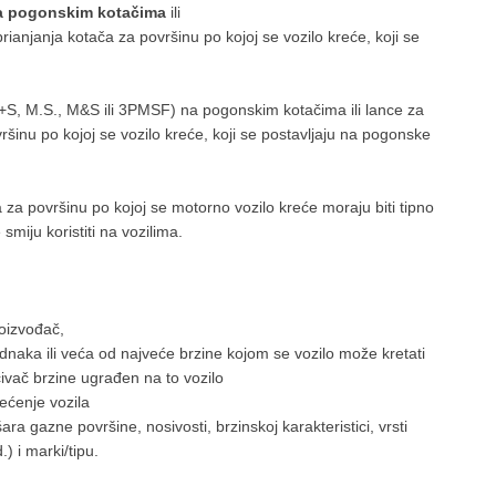
a pogonskim kotačima
ili
prianjanja kotača za površinu po kojoj se vozilo kreće, koji se
S, M.S., M&S ili 3PMSF) na pogonskim kotačima ili lance za
ršinu po kojoj se vozilo kreće, koji se postavljaju na pogonske
a za površinu po kojoj se motorno vozilo kreće moraju biti tipno
iju koristiti na vozilima.
roizvođač,
ednaka ili veća od najveće brzine kojom se vozilo može kretati
ivač brzine ugrađen na to vozilo
ećenje vozila
šara gazne površine, nosivosti, brzinskoj karakteristici, vrsti
d.) i marki/tipu.