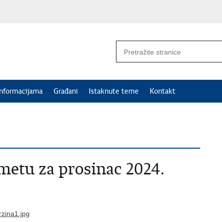
informacijama
Građani
Istaknute teme
Kontakt
ometu za prosinac 2024.