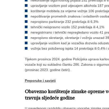
nekorištenje sigurnosnog pojasa 252 prekršaja ili 
upravljanje vozilom pod utjecajem alkohola 187 pre
korištenje mobitela za vrijeme vožnje 106 prekršaja
nepoštivanje prometnih znakova i ovlaštenih osoba 
nepropisno parkiranje 232 prekršaja ili 6,3%
tehnički neispravno vozilo 152 prekršaja ili 4,1%
neregistrirano i tehnički nepregledano vozilo 41 pre
nepropisno skretanje, okretanje i vožnja unazad 39 
upravljanje vozilom kad je vozačka dozvola oduzeta
vožnja bez položenog ispita 14 prekršaja ili 0,4% i d
Tijekom prosinca 2024. godine Policijska uprava karlo
vozače koji su sukladno članku 286. Zakona o sigurnos
(prosinac 2023. godine četiri).
Preporuke i savjeti
Obavezno korištenje zimske opreme voz
travnja sljedeće godine
U navedenom razdoblju obaveza uporabe zimske opreme