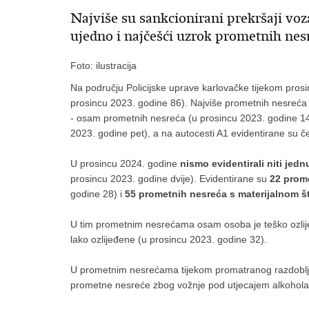
Najviše su sankcionirani prekršaji voz
ujedno i najčešći uzrok prometnih ne
Foto: ilustracija
Na području Policijske uprave karlovačke tijekom pro
prosincu 2023. godine 86). Najviše prometnih nesreća 
- osam prometnih nesreća (u prosincu 2023. godine 14)
2023. godine pet), a na autocesti A1 evidentirane su č
U prosincu 2024. godine
nismo
evidentirali niti jedn
prosincu 2023. godine dvije). Evidentirane su
22
prom
godine 28) i
55
prometnih nesreća s materijalnom 
U tim prometnim nesrećama osam osoba je teško ozlij
lako ozlijeđene (u prosincu 2023. godine 32).
U prometnim nesrećama tijekom promatranog razdoblja 
prometne nesreće zbog vožnje pod utjecajem alkohola