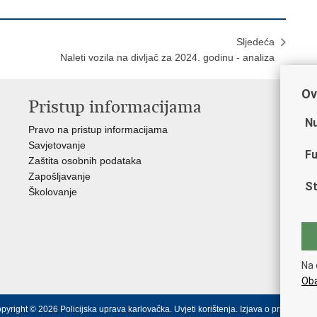
Sljedeća
Naleti vozila na divljač za 2024. godinu - analiza
Ov
Pristup informacijama
V
Nu
Pravo na pristup informacijama
Min
Savjetovanje
Sin
Fu
Zaštita osobnih podataka
Ud
Zapošljavanje
Dom
St
Školovanje
Pol
Muz
Zak
Cen
"Iv
Na 
Pol
Oba
pyright © 2026 Policijska uprava karlovačka.
Uvjeti korištenja
.
Izjava o pristupačno