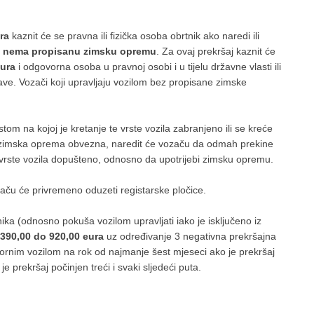
ra
kaznit će se pravna ili fizička osoba obrtnik ako naredi ili
e nema propisanu zimsku opremu
. Za ovaj prekršaj kaznit će
eura
i odgovorna osoba u pravnoj osobi i u tijelu državne vlasti ili
ave. Vozači koji upravljaju vozilom bez propisane zimske
stom na kojoj je kretanje te vrste vozila zabranjeno ili se kreće
e zimska oprema obvezna, naredit će vozaču da odmah prekine
 te vrste vozila dopušteno, odnosno da upotrijebi zimsku opremu.
vozaču će privremeno oduzeti registarske pločice.
ika (odnosno pokuša vozilom upravljati iako je isključeno iz
390,00 do 920,00 eura
uz određivanje 3 negativna prekršajna
tornim vozilom na rok od najmanje šest mjeseci ako je prekršaj
 prekršaj počinjen treći i svaki sljedeći puta.