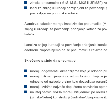
zimske pneumatike (M+S, M.S., M&S ili 3PMSF)
n
lanci za snijeg ili uređaji namijenjeni za povećanje 
postavljaju na pogonske kotače.
Autobusi
također moraju imati zimske pneumatike (M+
snijeg ili uređaje za povećanje prianjanja kotača za pov
kotače.
Lanci za snijeg i uređaji za povećanje prianjanja kotač
odobreni. Napominjemo da se pneumatici s čavlima ne sm
Skrećemo pažnju da pneumatici:
moraju odgovarati i dimenzijama koje je odobrio p
moraju biti namijenjeni za vožnju brzinom koja je j
odnosno od najveće brzine koju dozvoljava ogranič
moraju izdržati najveće dopušteno osovinsko opter
na istoj osovini vozila moraju biti jednaki po obliku 
(zimske/ljetne) konstrukciji (radijalne/dijagonalne it