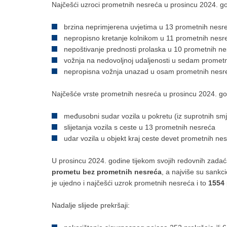
Najčešći uzroci prometnih nesreća u prosincu 2024. godi
brzina neprimjerena uvjetima u 13 prometnih nesr
nepropisno kretanje kolnikom u 11 prometnih nesr
nepoštivanje prednosti prolaska u 10 prometnih n
vožnja na nedovoljnoj udaljenosti u sedam promet
nepropisna vožnja unazad u osam prometnih nesr
Najčešće vrste prometnih nesreća u prosincu 2024. g
međusobni sudar vozila u pokretu (iz suprotnih smj
slijetanja vozila s ceste u 13 prometnih nesreća
udar vozila u objekt kraj ceste devet prometnih ne
U prosincu 2024. godine tijekom svojih redovnih zadaća
prometu bez prometnih nesreća
, a najviše su sankc
je ujedno i najčešći uzrok prometnih nesreća i to
1554
Nadalje slijede prekršaji: