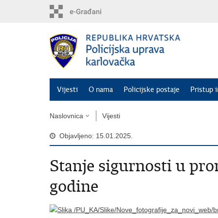
Preskoči
na
glavni
sadržaj
Vijesti
O nama
Policijske postaje
Pristup 
Naslovnica
Vijesti
Objavljeno: 15.01.2025.
Stanje sigurnosti u pr
godine