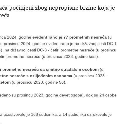
ača počinjeni zbog nepropisne brzine koja je
sreća
sinca 2024. godine
evidentirano je 77 prometnih nesreća
(u
u prosincu 2024. godine evidentirano je na državnoj cesti DC-1
, na državnoj cesti DC-3 - četiri prometne nesreće (u prosincu
etiri prometne nesreće (u prosincu 2023. godine šest).
u
prometnu nesreću sa smrtno stradalom osobom
(u
etne nesreće s ozlijeđenim osobama
(u prosincu 2023.
štetom
(u prosincu 2023. godine 56).
eđeno (u prosincu 2023. godine devet osoba), dok su 24 osobe
učestvovalo je 168 sudionika, a 14 sudionika uzrokovalo je
.