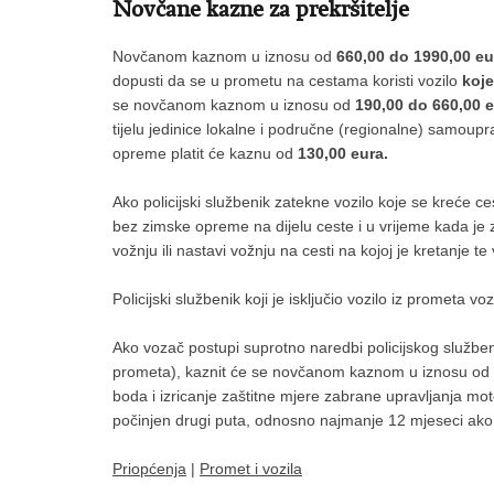
Novčane kazne za prekršitelje
Novčanom kaznom u iznosu od
660,00 do 1990,00 eu
dopusti da se u prometu na cestama koristi vozilo
koj
se novčanom kaznom u iznosu od
190,00 do 660,00 
tijelu jedinice lokalne i područne (regionalne) samoupr
opreme platit će kaznu od
130,00 eura.
Ako policijski službenik zatekne vozilo koje se kreće ce
bez zimske opreme na dijelu ceste i u vrijeme kada j
vožnju ili nastavi vožnju na cesti na kojoj je kretanje
Policijski službenik koji je isključio vozilo iz prometa 
Ako vozač postupi suprotno naredbi policijskog služben
prometa), kaznit će se novčanom kaznom u iznosu od
boda i izricanje zaštitne mjere zabrane upravljanja mo
počinjen drugi puta, odnosno najmanje 12 mjeseci ako je
Priopćenja
|
Promet i vozila