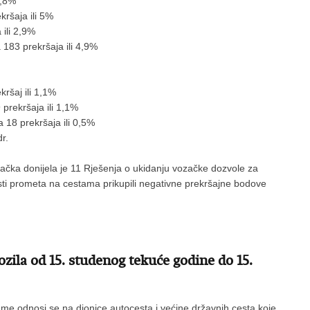
6,8%
kršaja ili 5%
 ili 2,9%
183 prekršaja ili 4,9%
kršaj ili 1,1%
prekršaja ili 1,1%
 18 prekršaja ili 0,5%
r.
vačka donijela je 11 Rješenja o ukidanju vozačke dozvole za
ti prometa na cestama prikupili negativne prekršajne bodove
ila od 15. studenog tekuće godine do 15.
 odnosi se na dionice autocesta i većine državnih cesta koje