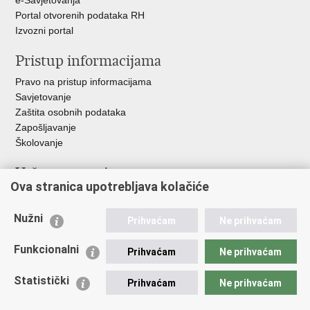
e-Savjetovanja
Portal otvorenih podataka RH
Izvozni portal
Pristup informacijama
Pravo na pristup informacijama
Savjetovanje
Zaštita osobnih podataka
Zapošljavanje
Školovanje
Važne poveznice
Ova stranica upotrebljava kolačiće
Ministarstvo unutarnjih poslova
Sindikati
Nužni
Prihvaćam
Ne prihvaćam
Udruge
Dom zdravlja MUP-a
Funkcionalni
Prihvaćam
Ne prihvaćam
Policijska akademija
Muzej policije
Statistički
Prihvaćam
Ne prihvaćam
Zaklada policijske solidarnosti
Centar za forenzična ispitivanja, istraživanja i vještačenja "Ivan