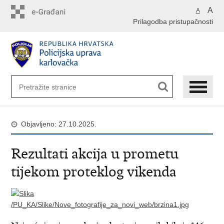
Preskoči
A
A
na
Prilagodba pristupačnosti
glavni
sadržaj
Objavljeno: 27.10.2025.
Rezultati akcija u prometu
tijekom proteklog vikenda