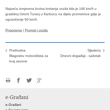
Najveća izmjerena brzina kretanja vozila bila je 146 km/h u
gradskoj četvrti Turanj u Karlovcu na dijelu prometnice gdje je
ograničenje 50 km/h.
Priopćenja
|
Promet i vozila
Prethodna
Sljedeća
Blagoslov motociklista za
Dnevni događaji - sažetak
kraj sezone
Ispiši
Podijeli
Podijeli
Podijeli
stranicu
na
na
na
e-Građani
Facebooku
Twitteru
Google
+
e-Građani