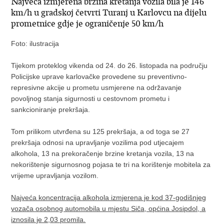
Najveća izmjerena brzina kretanja vozila bila je 146
km/h u gradskoj četvrti Turanj u Karlovcu na dijelu
prometnice gdje je ograničenje 50 km/h
Foto: ilustracija
Tijekom proteklog vikenda od 24. do 26. listopada na području
Policijske uprave karlovačke provedene su preventivno-
represivne akcije u prometu usmjerene na održavanje
povoljnog stanja sigurnosti u cestovnom prometu i
sankcioniranje prekršaja.
Tom prilikom utvrđena su 125 prekršaja, a od toga se 27
prekršaja odnosi na upravljanje vozilima pod utjecajem
alkohola, 13 na prekoračenje brzine kretanja vozila, 13 na
nekorištenje sigurnosnog pojasa te tri na korištenje mobitela za
vrijeme upravljanja vozilom.
Najveća koncentracija alkohola izmjerena je kod 37-godišnjeg
vozača osobnog automobila u mjestu Siča, općina Josipdol, a
iznosila je 2,03 promila.