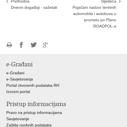
Prethodna
Sljedeća
Dnevni događaji - sažetak
Pojačani nadzor teretnih
automobila i autobusa u
prometu po Planu
ROADPOL-a
Ispiši
Podijeli
Podijeli
Podijeli
stranicu
na
na
na
e-Građani
Facebooku
Twitteru
Google
+
e-Građani
e-Savjetovanja
Portal otvorenih podataka RH
Izvozni portal
Pristup informacijama
Pravo na pristup informacijama
Savjetovanje
Zaštita osobnih podataka