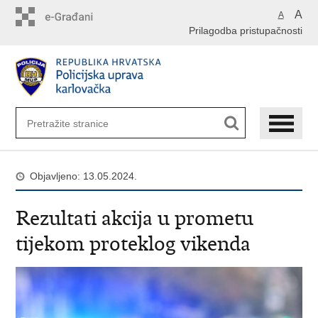
Preskoči
A
A
na
Prilagodba pristupačnosti
glavni
sadržaj
Objavljeno: 13.05.2024.
Rezultati akcija u prometu
tijekom proteklog vikenda