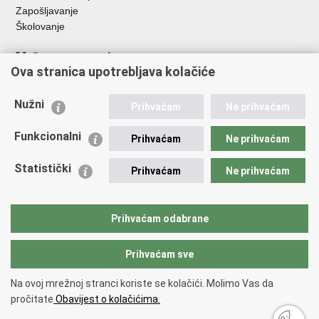
Zapošljavanje
Školovanje
Važne poveznice
Ova stranica upotrebljava kolačiće
Ministarstvo unutarnjih poslova
Sindikati
Nužni
Prihvaćam
Ne prihvaćam
Udruge
Dom zdravlja MUP-a
Funkcionalni
Prihvaćam
Ne prihvaćam
Policijska akademija
Muzej policije
Statistički
Prihvaćam
Ne prihvaćam
Zaklada policijske solidarnosti
Centar za forenzična ispitivanja, istraživanja i vještačenja "Ivan
Vučetić"
Prihvaćam odabrane
Policijske uprave
Prihvaćam sve
Povratak na vrh
Na ovoj mrežnoj stranci koriste se kolačići. Molimo Vas da
Copyright © 2026 Policijska uprava karlovačka.
Uvjeti korištenja
.
Izjava o
pročitate
Obavijest o kolačićima.
pristupačnosti
.