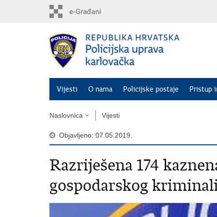
Preskoči
na
glavni
sadržaj
Vijesti
O nama
Policijske postaje
Pristup 
Naslovnica
Vijesti
Objavljeno: 07.05.2019.
Razriješena 174 kaznen
gospodarskog kriminali