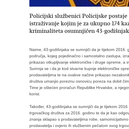
Policijski službenici Policijske postaj
istraživanje kojim je za ukupno 174 k
kriminaliteta osumnjičen 43-godišnjak
Naime, 43-godišnjaka se sumnjiči da je tijekom 2016. 
područja, kojeg pojedinačno i samostalno zastupa, izra
prikazao otkupljivanje elektroničke i druge opreme, a 
Sumnja se i da je kod stvarne kupnje elektroničke opr
prodavateljima te na ovakve načine prikazao nezakoni
društva umanjio poreznu osnovicu poreza na dobit čime
Time je oštećen proračun Republike Hrvatske, a njeg
korist.
Također, 43-godišnjaka se sumnjiči da je tijekom 2016
trgovačkog društva za 2016. godinu te da je kao odgov
znanja sklapao s prodavateljima robe, samoinicijativno 
prodavatelja i ovjerio ih službenim pečatom svog trgova