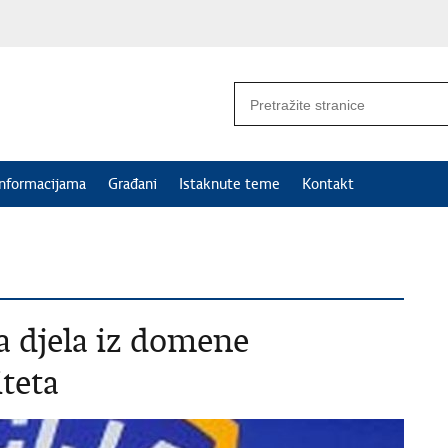
informacijama
Građani
Istaknute teme
Kontakt
a djela iz domene
teta