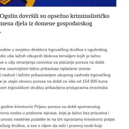
e Ogulin dovršili su opsežno kriminalističko
aznena djela iz domene gospodarskog
.
godine u svojstvu direktora trgovačkog društva s ogulinskog
dio više lažnih otkupnih blokova temeljem kojih je lažno
sve u cilju smanjenja osnovice za plaćanje poreza na dobit.
eme osumnjičeni lažno prikazivao isplaćene iznose
ti rashod i lažnim prikazivanjem ukupnog rashoda trgovačkog
 je utajio obvezu poreza na dobit za više od 154.000 kuna.
ovom trgovačkom društvu pribavljena protupravna imovinska
. godine krivotvorio Prijavu poreza na dobit spomenutog
orna osoba u poslovne isprave, koje je lažno bez prisustva i
unosio neistinite podatke te na tim ispravama krivotvorio potpis
čkog društva, a sve s ciljem da sebi i pravnoj osobi koju