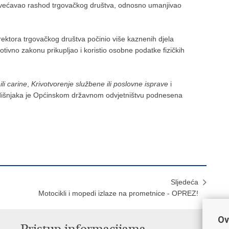
 uvećavao rashod trgovačkog društva, odnosno umanjivao
irektora trgovačkog društva počinio više kaznenih djela
rotivno zakonu prikupljao i koristio osobne podatke fizičkih
li carine
,
Krivotvorenje službene ili poslovne isprave
i
dišnjaka je Općinskom državnom odvjetništvu podnesena
Sljedeća
Motocikli i mopedi izlaze na prometnice - OPREZ!
Ov