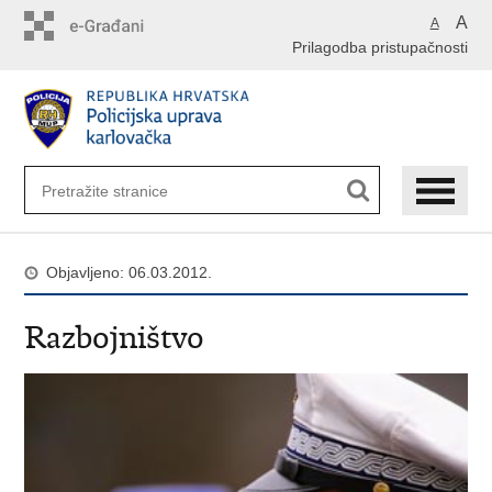
Preskoči
A
A
na
Prilagodba pristupačnosti
glavni
sadržaj
Objavljeno: 06.03.2012.
Razbojništvo