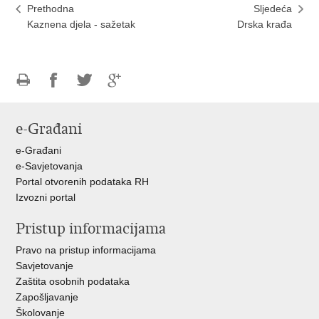
Prethodna
Sljedeća
Kaznena djela - sažetak
Drska krađa
Ispiši
Podijeli
Podijeli
Podijeli
stranicu
na
na
na
e-Građani
Facebooku
Twitteru
Google
+
e-Građani
e-Savjetovanja
Portal otvorenih podataka RH
Izvozni portal
Pristup informacijama
Pravo na pristup informacijama
Savjetovanje
Zaštita osobnih podataka
Zapošljavanje
Školovanje