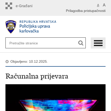
Preskoči
A
A
na
Prilagodba pristupačnosti
glavni
sadržaj
Objavljeno: 10.12.2025.
Računalna prijevara