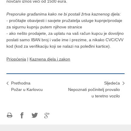
novčani iznos veći od 1500 eura.
Preporuke građanima kako ne bi postali žrtva kaznenog djela:
- pročitajte obavijesti i savjete pružatelja usluge kupnje/prodaje
za sigurnu kupnju putem njihove stranice
- ako nešto prodajete, za uplatu na vaš račun kupcu je dovoljno
poslati samo IBAN broj i vaše ime i prezime, a nikako CVC/CVV
kod (kod za verifikaciju koji se nalazi na poleđini kartice).
Priopćenja
|
Kaznena djela i zakon
Prethodna
Sljedeća
Požar u Karlovcu
Nepoznati počinitelj provalio
u teretno vozilo
Ispiši
Podijeli
Podijeli
Podijeli
stranicu
na
na
na