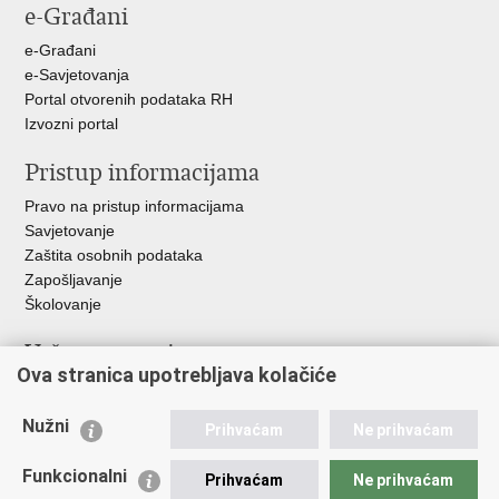
e-Građani
Facebooku
Twitteru
Google
+
e-Građani
e-Savjetovanja
Portal otvorenih podataka RH
Izvozni portal
Pristup informacijama
Pravo na pristup informacijama
Savjetovanje
Zaštita osobnih podataka
Zapošljavanje
Školovanje
Važne poveznice
Ova stranica upotrebljava kolačiće
Ministarstvo unutarnjih poslova
Sindikati
Nužni
Prihvaćam
Ne prihvaćam
Udruge
Dom zdravlja MUP-a
Funkcionalni
Prihvaćam
Ne prihvaćam
Policijska akademija