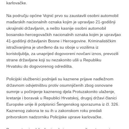
karlovačke.
Na području općine Vojnić prvo su zaustavili osobni automobil
mađarskih nacionalnih oznaka kojim je upravljao 21-godišnji
ukrajinski državljanin, a nešto kasnije osobni automobil
bosansko-hercegovačkih nacionalnih oznaka kojim je upravljao
41-godišnji državljanin Bosne i Hercegovine. Kriminalističkim
istraživanjima je utvrđeno da su oboje u vozilima iz
koristoljublja, za unaprijed dogovoreni novčani iznos, prevozili
strane državljane koji su nezakonito ušli u Republiku
Hrvatsku do dogovorenog odredišta.
Policijski službenici podnijeli su kaznene prijave nadležnom
državnom odvjetništvu protiv osumnjičenih zbog osnovane
sumnje u počinjenje kaznenog djela Protuzakonito ulaženje,
kretanje i boravak u Republici Hrvatskoj, drugoj državi članici
Europske unije ili potpisnici Šengenskog sporazuma iz čl. 326.
Kaznenog zakona te su ih u zakonskom roku predali
pritvorskom nadzorniku Policijske uprave karlovačke.