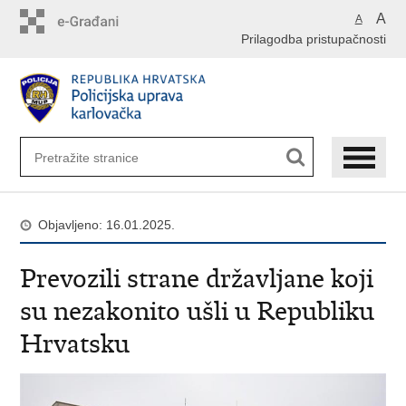
Preskoči
A
A
na
Prilagodba pristupačnosti
glavni
sadržaj
Objavljeno: 16.01.2025.
Prevozili strane državljane koji
su nezakonito ušli u Republiku
Hrvatsku