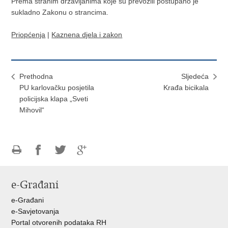
Prema stranim državljanima koje su prevozili postupano je
sukladno Zakonu o strancima.
Priopćenja
|
Kaznena djela i zakon
Prethodna
Sljedeća
PU karlovačku posjetila
Krađa bicikala
policijska klapa „Sveti
Mihovil“
Ispiši
Podijeli
Podijeli
Podijeli
stranicu
na
na
na
e-Građani
Facebooku
Twitteru
Google
+
e-Građani
e-Savjetovanja
Portal otvorenih podataka RH