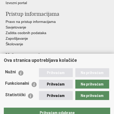
Izvozni portal
Pristup informacijama
Pravo na pristup informacijama
Savjetovanje
Zaštita osobnih podataka
Zapošljavanje
Školovanje
Važne poveznice
Ova stranica upotrebljava kolačiće
Ministarstvo unutarnjih poslova
Sindikati
Nužni
Prihvaćam
Ne prihvaćam
Udruge
Dom zdravlja MUP-a
Funkcionalni
Prihvaćam
Ne prihvaćam
Policijska akademija
Muzej policije
Statistički
Prihvaćam
Ne prihvaćam
Zaklada policijske solidarnosti
Centar za forenzična ispitivanja, istraživanja i vještačenja "Ivan
Vučetić"
Prihvaćam odabrane
Policijske uprave