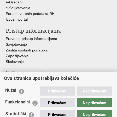
e-Građani
e-Savjetovanja
Portal otvorenih podataka RH
Izvozni portal
Pristup informacijama
Pravo na pristup informacijama
Savjetovanje
Zaštita osobnih podataka
Zapošljavanje
Školovanje
Važne poveznice
Ova stranica upotrebljava kolačiće
Ministarstvo unutarnjih poslova
Sindikati
Nužni
Prihvaćam
Ne prihvaćam
Udruge
Dom zdravlja MUP-a
Funkcionalni
Prihvaćam
Ne prihvaćam
Policijska akademija
Muzej policije
Statistički
Prihvaćam
Ne prihvaćam
Zaklada policijske solidarnosti