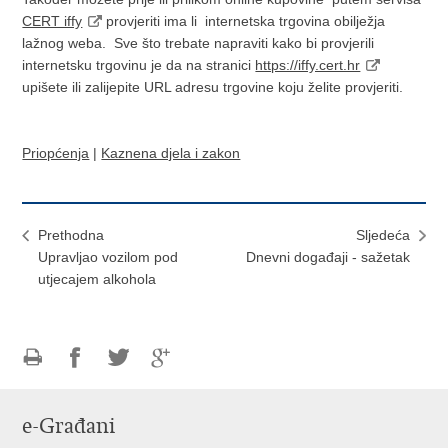
CERT iffy
provjeriti ima li internetska trgovina obilježja
lažnog weba. Sve što trebate napraviti kako bi provjerili
internetsku trgovinu je da na stranici
https://iffy.cert.hr
upišete ili zalijepite URL adresu trgovine koju želite provjeriti.
Priopćenja
|
Kaznena djela i zakon
Prethodna
Sljedeća
Upravljao vozilom pod
Dnevni događaji - sažetak
utjecajem alkohola
Ispiši
Podijeli
Podijeli
Podijeli
stranicu
na
na
na
e-Građani
Facebooku
Twitteru
Google
+