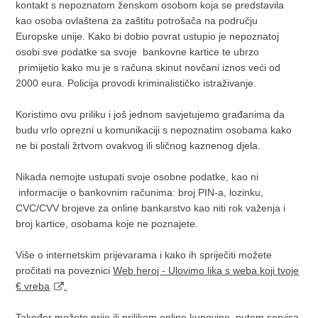
kontakt s nepoznatom ženskom osobom koja se predstavila
kao osoba ovlaštena za zaštitu potrošača na području
Europske unije. Kako bi dobio povrat ustupio je nepoznatoj
osobi sve podatke sa svoje bankovne kartice te ubrzo
primijetio kako mu je s računa skinut novčani iznos veći od
2000 eura. Policija provodi kriminalističko istraživanje.
Koristimo ovu priliku i još jednom savjetujemo građanima da
budu vrlo oprezni u komunikaciji s nepoznatim osobama kako
ne bi postali žrtvom ovakvog ili sličnog kaznenog djela.
Nikada nemojte ustupati svoje osobne podatke, kao ni
informacije o bankovnim računima: broj PIN-a, lozinku,
CVC/CVV brojeve za online bankarstvo kao niti rok važenja i
broj kartice, osobama koje ne poznajete.
Više o internetskim prijevarama i kako ih spriječiti možete
pročitati na poveznici
Web heroj - Ulovimo lika s weba koji tvoje
€ vreba
.
Također možete prije ili prilikom online kupovine putem servisa