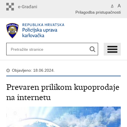
Preskoči
A
A
na
Prilagodba pristupačnosti
glavni
sadržaj
Objavljeno: 18.06.2024.
Prevaren prilikom kupoprodaje
na internetu