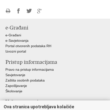
Ispiši
Podijeli
Podijeli
Podijeli
stranicu
na
na
na
e-Građani
Facebooku
Twitteru
Google
+
e-Građani
e-Savjetovanja
Portal otvorenih podataka RH
Izvozni portal
Pristup informacijama
Pravo na pristup informacijama
Savjetovanje
Zaštita osobnih podataka
Zapošljavanje
Školovanje
Važne poveznice
Ova stranica upotrebljava kolačiće
Ministarstvo unutarnjih poslova