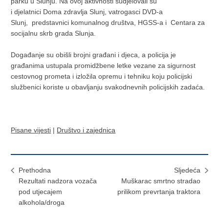
parku u Slunju. Na ovoj aktivnosti sudjelovali su
i djelatnici Doma zdravlja Slunj, vatrogasci DVD-a
Slunj, predstavnici komunalnog društva, HGSS-a i Centara za
socijalnu skrb grada Slunja.
Događanje su obišli brojni građani i djeca, a policija je
građanima ustupala promidžbene letke vezane za sigurnost
cestovnog prometa i izložila opremu i tehniku koju policijski
službenici koriste u obavljanju svakodnevnih policijskih zadaća.
Pisane vijesti
|
Društvo i zajednica
Prethodna
Sljedeća
Rezultati nadzora vozača
Muškarac smrtno stradao
pod utjecajem
prilikom prevrtanja traktora
alkohola/droga