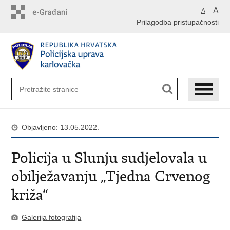
Preskoči
A
A
na
Prilagodba pristupačnosti
glavni
sadržaj
Objavljeno: 13.05.2022.
Policija u Slunju sudjelovala u
obilježavanju „Tjedna Crvenog
križa“
Galerija fotografija