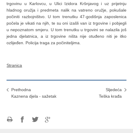
trgovinu u Karlovcu, u Ulici Izidora Kršnjavog i uz prijetnju
hladnog oružja i predmeta nalik na vatreno oružje, pokušale
počiniti razbojništvo. U tom trenutku 47-godišnja zaposlenica
počela je vikati na njih, te su oni izašli van iz trgovine i pobjegli
u nepoznatom smjeru. U tom trenutku u trgovini se nalazila još
jedna djelatnica, a iz trgovine ništa nije otuđeno niti je itko
ozlijeđen. Policija traga za počiniteljima.
Stranica
Prethodna
Sljedeća
Kaznena djela - sažetak
Teška krađa
Ispiši
Podijeli
Podijeli
Podijeli
stranicu
na
na
na