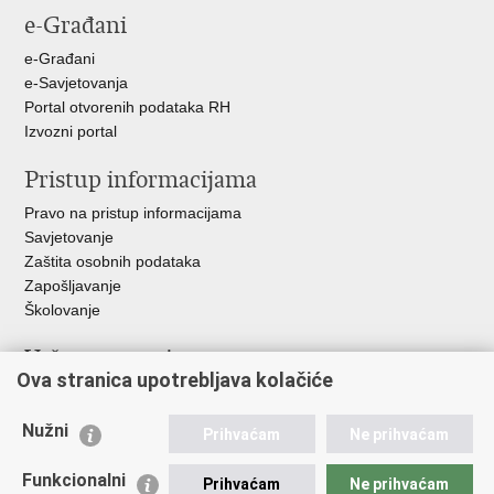
e-Građani
Facebooku
Twitteru
Google
+
e-Građani
e-Savjetovanja
Portal otvorenih podataka RH
Izvozni portal
Pristup informacijama
Pravo na pristup informacijama
Savjetovanje
Zaštita osobnih podataka
Zapošljavanje
Školovanje
Važne poveznice
Ova stranica upotrebljava kolačiće
Ministarstvo unutarnjih poslova
Sindikati
Nužni
Prihvaćam
Ne prihvaćam
Udruge
Dom zdravlja MUP-a
Funkcionalni
Prihvaćam
Ne prihvaćam
Policijska akademija