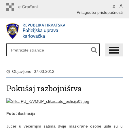
Preskoči
A
A
na
Prilagodba pristupačnosti
glavni
sadržaj
Objavljeno: 07.03.2012.
Pokušaj razbojništva
Foto:
ilustracija
Jučer u večernjim satima dvije maskirane osobe ušle su u