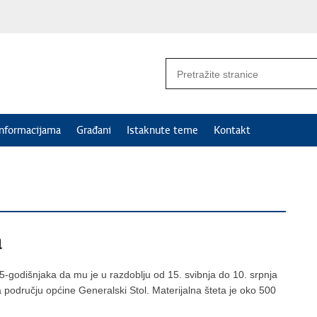
informacijama
Građani
Istaknute teme
Kontakt
a
75-godišnjaka da mu je u razdoblju od 15. svibnja do 10. srpnja
a području općine Generalski Stol. Materijalna šteta je oko 500