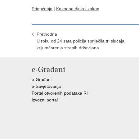
Priopćenja
|
Kaznena djela i zakon
Prethodna
U roku od 24 sata policija spriječila tri slučaja
krijumčarenja stranih državljana
e-Građani
e-Građani
e-Savjetovanja
Portal otvorenih podataka RH
Izvozni portal