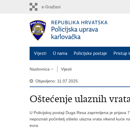
Preskoči
na
glavni
sadržaj
Vijesti
O nama
Policijske postaje
Pristup 
Naslovnica
Vijesti
Objavljeno: 11.07.2025.
Oštećenje ulaznih vrat
U Policijskoj postaji Duga Resa zaprimljena je prijava 
nepoznati počinitelj oštetio ulazna vrata vikend kuće n
eura.