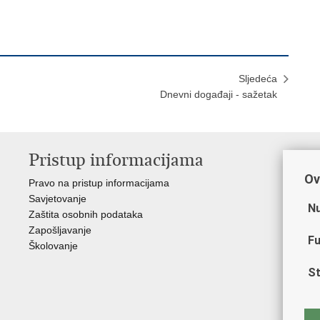
Sljedeća
Dnevni događaji - sažetak
Pristup informacijama
V
Ov
Pravo na pristup informacijama
Min
Savjetovanje
Sin
Nu
Zaštita osobnih podataka
Ud
Zapošljavanje
Dom
Fu
Školovanje
Pol
Muz
St
Zak
Cen
"Iv