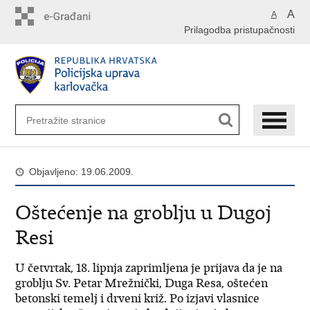
Preskoči
A
A
na
Prilagodba pristupačnosti
glavni
sadržaj
Objavljeno: 19.06.2009.
Oštećenje na groblju u Dugoj
Resi
U četvrtak, 18. lipnja zaprimljena je prijava da je na
groblju Sv. Petar Mrežnički, Duga Resa, oštećen
betonski temelj i drveni križ. Po izjavi vlasnice