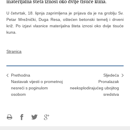
materijalna šteta iznosi oko dvije tisuće kuna.
U četvrtak, 18. lipnja zaprimljena je prijava da je na groblju Sv.
Petar Mrežnički, Duga Resa, oštećen betonski temelj i drveni
križ. Po izjavi vlasnice materijalna šteta iznosi oko dvije tisuće
kuna.
Stranica
Prethodna
Sljedeća
Nastavak vijesti o prometnoj
Pronalazak
nesreći s poginulom
neeksplodirajućeg ubojitog
osobom
sredstva
Ispiši
Podijeli
Podijeli
Podijeli
stranicu
na
na
na