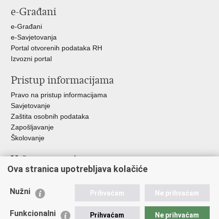
e-Građani
Facebooku
Twitteru
Google
+
e-Građani
e-Savjetovanja
Portal otvorenih podataka RH
Izvozni portal
Pristup informacijama
Pravo na pristup informacijama
Savjetovanje
Zaštita osobnih podataka
Zapošljavanje
Školovanje
Važne poveznice
Ova stranica upotrebljava kolačiće
Ministarstvo unutarnjih poslova
Sindikati
Nužni
Prihvaćam
Ne prihvaćam
Udruge
Dom zdravlja MUP-a
Funkcionalni
Prihvaćam
Ne prihvaćam
Policijska akademija