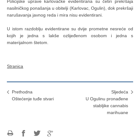
Policijske uprave karlovačke evidentirana su četiri prekršaja
nasilničkog ponašanja u obitelji (Karlovac, Ogulin), dok prekršaji
narušavanja javnog reda i mira nisu evidentirani.
U istom razdoblju evidentirane su dvije prometne nesreće od
kojih je jedna s lakše ozlijeđenom osobom i jedna s
materijalnom štetom.
Stranica
Prethodna
Sljedeća
Oštećenje tuđe stvari
U Ogulinu pronađene
stabljike cannabis
marihuane
Ispiši
Podijeli
Podijeli
Podijeli