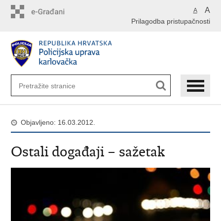
Preskoči
A
A
na
Prilagodba pristupačnosti
glavni
sadržaj
Objavljeno: 16.03.2012.
Ostali događaji – sažetak