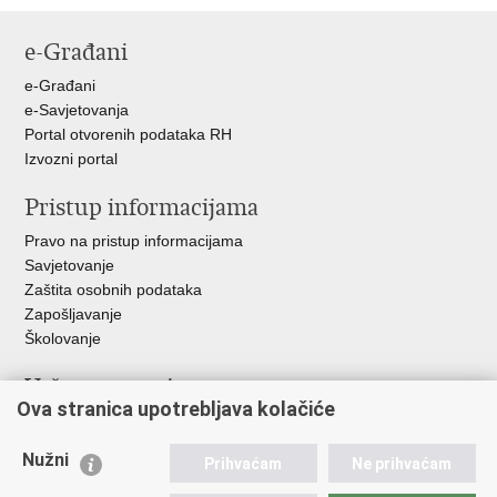
stranicu
na
na
na
e-Građani
Facebooku
Twitteru
Google
+
e-Građani
e-Savjetovanja
Portal otvorenih podataka RH
Izvozni portal
Pristup informacijama
Pravo na pristup informacijama
Savjetovanje
Zaštita osobnih podataka
Zapošljavanje
Školovanje
Važne poveznice
Ova stranica upotrebljava kolačiće
Ministarstvo unutarnjih poslova
Sindikati
Nužni
Prihvaćam
Ne prihvaćam
Udruge
Dom zdravlja MUP-a