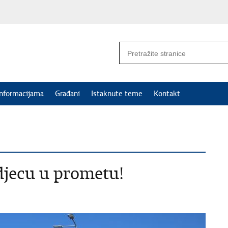
informacijama
Građani
Istaknute teme
Kontakt
djecu u prometu!