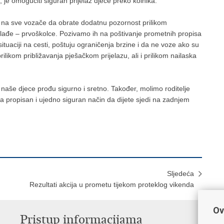
 je omogućiti siguran prijelaz djece preko kolnika.
 na sve vozače da obrate dodatnu pozornost prilikom
lađe – prvoškolce. Pozivamo ih na poštivanje prometnih propisa
situaciji na cesti, poštuju ograničenja brzine i da ne voze ako su
ilikom približavanja pješačkom prijelazu, ali i prilikom nailaska
naše djece prođu sigurno i sretno. Također, molimo roditelje
na propisan i ujedno siguran način da dijete sjedi na zadnjem
Sljedeća
Rezultati akcija u prometu tijekom proteklog vikenda
Ov
Pristup informacijama
V