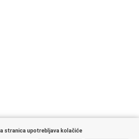
a stranica upotrebljava kolačiće
ažne poveznice