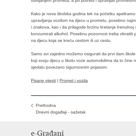
odvijanjem prometa, a po potrebi i upravljati prometom,
Kako je nova školska godina tek na početku apeliramo
upravljanja vozilom na djecu u prometu, posebno najm
i znakova, kao i da prilagode brzinu kretanja trenutnoj 
konzumirali alkohol. Posebnu pozornost treba obratiti pr
na djecu koja se kreću cestom ili uz cestu.
Samo svi zajedno možemo osigurati da prvi dani škole 
koji svoju djecu u školu voze automobilima da to čine 
sjedalu povezano sigurnosnim pojasom.
Pisane vijesti
|
Promet i vozila
Prethodna
Dnevni događaji - sažetak
e-Građani