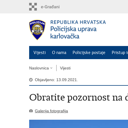
Preskoči
na
glavni
sadržaj
Vijesti
O nama
Policijske postaje
Pristup 
Naslovnica
Vijesti
Objavljeno: 13.09.2021.
Obratite pozornost na 
Galerija fotografija