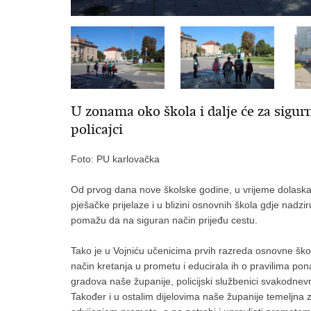
U zonama oko škola i dalje će za sigur
policajci
Foto: PU karlovačka
Od prvog dana nove školske godine, u vrijeme dolaska i 
pješačke prijelaze i u blizini osnovnih škola gdje nadzi
pomažu da na siguran način prijeđu cestu.
Tako je u Vojniću učenicima prvih razreda osnovne škol
način kretanja u prometu i educirala ih o pravilima p
gradova naše županije, policijski službenici svakodne
Također i u ostalim dijelovima naše županije temeljna z