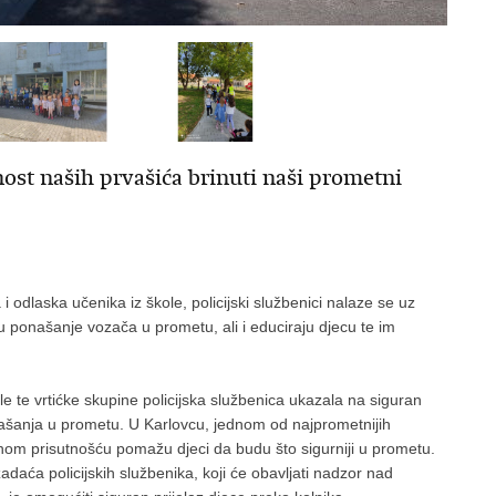
nost naših prvašića brinuti naši prometni
odlaska učenika iz škole, policijski službenici nalaze se uz
ru ponašanje vozača u prometu, ali i educiraju djecu te im
e te vrtićke skupine policijska službenica ukazala na siguran
onašanja u prometu. U Karlovcu, jednom od najprometnijih
vnom prisutnošću pomažu djeci da budu što sigurniji u prometu.
adaća policijskih službenika, koji će obavljati nadzor nad