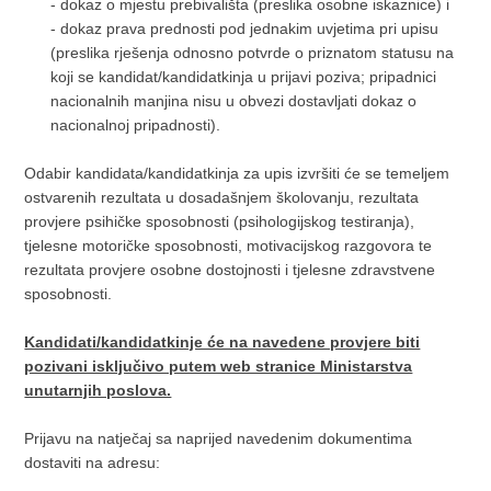
- dokaz o mjestu prebivališta (preslika osobne iskaznice) i
- dokaz prava prednosti pod jednakim uvjetima pri upisu
(preslika rješenja odnosno potvrde o priznatom statusu na
koji se kandidat/kandidatkinja u prijavi poziva; pripadnici
nacionalnih manjina nisu u obvezi dostavljati dokaz o
nacionalnoj pripadnosti).
Odabir kandidata/kandidatkinja za upis izvršiti će se temeljem
ostvarenih rezultata u dosadašnjem školovanju, rezultata
provjere psihičke sposobnosti (psihologijskog testiranja),
tjelesne motoričke sposobnosti, motivacijskog razgovora te
rezultata provjere osobne dostojnosti i tjelesne zdravstvene
sposobnosti.
Kandidati/kandidatkinje će na navedene provjere biti
pozivani isključivo putem web stranice Ministarstva
unutarnjih poslova.
Prijavu na natječaj sa naprijed navedenim dokumentima
dostaviti na adresu: