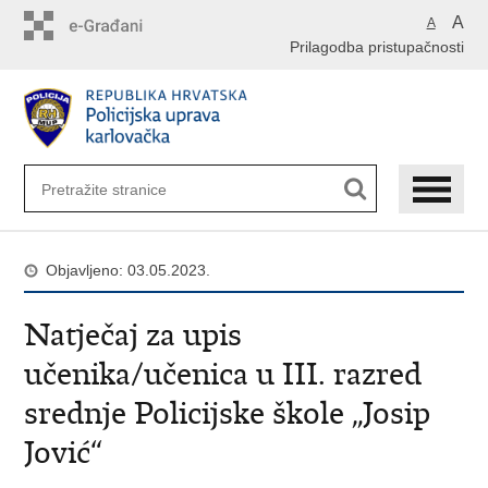
Preskoči
A
A
na
Prilagodba pristupačnosti
glavni
sadržaj
Objavljeno: 03.05.2023.
Natječaj za upis
učenika/učenica u III. razred
srednje Policijske škole „Josip
Jović“