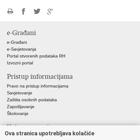
Ispiši
Podijeli
Podijeli
Podijeli
stranicu
na
na
na
e-Građani
Facebooku
Twitteru
Google
+
e-Građani
e-Savjetovanja
Portal otvorenih podataka RH
Izvozni portal
Pristup informacijama
Pravo na pristup informacijama
Savjetovanje
Zaštita osobnih podataka
Zapošljavanje
Školovanje
Važne poveznice
Ova stranica upotrebljava kolačiće
Ministarstvo unutarnjih poslova