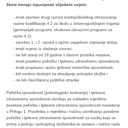
škole moraju ispunjavati slijedeće uvjete:
- imati završen drugi razred srednjoškolskog obrazovanja
razine kvalifikacije 4.2 za školu u četverogodišnjem trajanju
(gimnazijski programi, strukovni obrazovni programi na
razini 4.2),
- završen 1. i 2. razred s općim uspjehom najmanje dobar,
- imati ocjenu iz vladanja uzoran,
- ne biti stariji od 19 godina s danom početka nastave,
- imati posebnu psihičku i tjelesnu zdravstvenu sposobnost,
- imati propisanu razinu tjelesne motoričke sposobnosti,
- biti osobno dostojni za obavljanje policijske službe i
- ne biti član/članica političke stranke.
Psihička sposobnost (psihologijsko testiranje) i tjelesna
zdravstvena sposobnost utvrđuju se sukladno mjerilima
posebne psihičke i tjelesne zdravstvene sposobnosti navedene
u Prilogu 1. Pravilnika o mjerilima i načinu utvrđivanju posebne
psihičke i tjelesne zdravstvene sposobnosti za osobu koja se
prima u policiju i policijskog službenika te sastavu i načinu rada