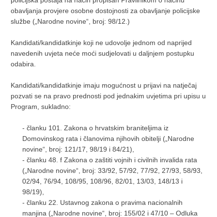
obavljanja provjere osobne dostojnosti za obavljanje policijske
službe („Narodne novine“, broj: 98/12.)
Kandidati/kandidatkinje koji ne udovolje jednom od naprijed
navedenih uvjeta neće moći sudjelovati u daljnjem postupku
odabira.
Kandidati/kandidatkinje imaju mogućnost u prijavi na natječaj
pozvati se na pravo prednosti pod jednakim uvjetima pri upisu u
Program, sukladno:
- članku 101. Zakona o hrvatskim braniteljima iz
Domovinskog rata i članovima njihovih obitelji („Narodne
novine“, broj: 121/17, 98/19 i 84/21),
- članku 48. f Zakona o zaštiti vojnih i civilnih invalida rata
(„Narodne novine“, broj: 33/92, 57/92, 77/92, 27/93, 58/93,
02/94, 76/94, 108/95, 108/96, 82/01, 13/03, 148/13 i
98/19),
- članku 22. Ustavnog zakona o pravima nacionalnih
manjina („Narodne novine“, broj: 155/02 i 47/10 – Odluka