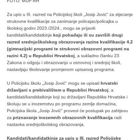
FOTO: MUP RH
Za upis u III. razred na Policijskoj školi „Josip Jović“ za stjecanje
strukovne kvalifikacije za zanimanje policajac/policajka u
školskoj godini 2023./2024., mogu se prijaviti
kandidati/kandidatkinje
koji pohađaju ili su završili drugi
razred srednjoškolskog obrazovanja razine kvalifikacije 4.2
(gimnazijski programi te strukovni obrazovni programi na
razini 4.2) u Republici Hrvatskoj
, a sukladno članku 23.
Zakona o odgoju i obrazovanju u osnovnoj i srednjoj školi,
nastavljaju školovanje promjenom upisanog programa.
U Policijsku školu „Josip Jović“ mogu se upisati
hrvatski
državljani s prebivalištem u Republici Hrvatskoj
, a
kandidati/kandidatkinje koji su državljani Republike Hrvatske i
školuju se u inozemstvu po programu zemlje domaćina,
Policijska škola „Josip Jović“ provest će postupak po zahtjevu
za
priznavanje inozemnih obrazovnih kvalifikacija
radi
nastavka srednjoškolskog obrazovanja.
Kandidati/kandidatkinje za upis u III. razred Policijske