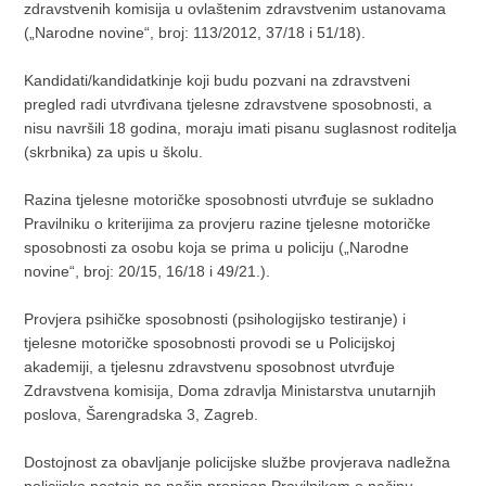
zdravstvenih komisija u ovlaštenim zdravstvenim ustanovama
(„Narodne novine“, broj: 113/2012, 37/18 i 51/18).
Kandidati/kandidatkinje koji budu pozvani na zdravstveni
pregled radi utvrđivana tjelesne zdravstvene sposobnosti, a
nisu navršili 18 godina, moraju imati pisanu suglasnost roditelja
(skrbnika) za upis u školu.
Razina tjelesne motoričke sposobnosti utvrđuje se sukladno
Pravilniku o kriterijima za provjeru razine tjelesne motoričke
sposobnosti za osobu koja se prima u policiju („Narodne
novine“, broj: 20/15, 16/18 i 49/21.).
Provjera psihičke sposobnosti (psihologijsko testiranje) i
tjelesne motoričke sposobnosti provodi se u Policijskoj
akademiji, a tjelesnu zdravstvenu sposobnost utvrđuje
Zdravstvena komisija, Doma zdravlja Ministarstva unutarnjih
poslova, Šarengradska 3, Zagreb.
Dostojnost za obavljanje policijske službe provjerava nadležna
policijska postaja na način propisan Pravilnikom o načinu