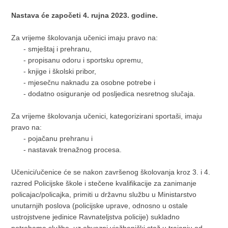
Nastava će započeti 4. rujna 2023. godine.
Za vrijeme školovanja učenici imaju pravo na:
- smještaj i prehranu,
- propisanu odoru i sportsku opremu,
- knjige i školski pribor,
- mjesečnu naknadu za osobne potrebe i
- dodatno osiguranje od posljedica nesretnog slučaja.
Za vrijeme školovanja učenici, kategorizirani sportaši, imaju
pravo na:
- pojačanu prehranu i
- nastavak trenažnog procesa.
Učenici/učenice će se nakon završenog školovanja kroz 3. i 4.
razred Policijske škole i stečene kvalifikacije za zanimanje
policajac/policajka, primiti u državnu službu u Ministarstvo
unutarnjih poslova (policijske uprave, odnosno u ostale
ustrojstvene jedinice Ravnateljstva policije) sukladno
potrebama službe, uz obvezni vježbenički staž u trajanju od