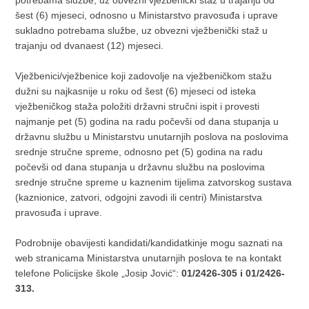
šest (6) mjeseci, odnosno u Ministarstvo pravosuđa i uprave
sukladno potrebama službe, uz obvezni vježbenički staž u
trajanju od dvanaest (12) mjeseci.
Vježbenici/vježbenice koji zadovolje na vježbeničkom stažu
dužni su najkasnije u roku od šest (6) mjeseci od isteka
vježbeničkog staža položiti državni stručni ispit i provesti
najmanje pet (5) godina na radu počevši od dana stupanja u
državnu službu u Ministarstvu unutarnjih poslova na poslovima
srednje stručne spreme, odnosno pet (5) godina na radu
počevši od dana stupanja u državnu službu na poslovima
srednje stručne spreme u kaznenim tijelima zatvorskog sustava
(kaznionice, zatvori, odgojni zavodi ili centri) Ministarstva
pravosuđa i uprave.
Podrobnije obavijesti kandidati/kandidatkinje mogu saznati na
web stranicama Ministarstva unutarnjih poslova te na kontakt
telefone Policijske škole „Josip Jović“:
01/2426-305 i 01/2426-
313.