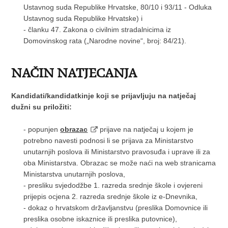
Ustavnog suda Republike Hrvatske, 80/10 i 93/11 - Odluka
Ustavnog suda Republike Hrvatske) i
- članku 47. Zakona o civilnim stradalnicima iz
Domovinskog rata („Narodne novine“, broj: 84/21).
NAČIN NATJECANJA
Kandidati/kandidatkinje koji se prijavljuju na natječaj
dužni su priložiti:
- popunjen
obrazac
prijave na natječaj u kojem je
potrebno navesti podnosi li se prijava za Ministarstvo
unutarnjih poslova ili Ministarstvo pravosuđa i uprave ili za
oba Ministarstva. Obrazac se može naći na web stranicama
Ministarstva unutarnjih poslova,
- presliku svjedodžbe 1. razreda srednje škole i ovjereni
prijepis ocjena 2. razreda srednje škole iz e-Dnevnika,
- dokaz o hrvatskom državljanstvu (preslika Domovnice ili
preslika osobne iskaznice ili preslika putovnice),