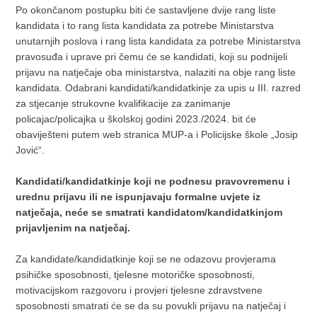
Po okončanom postupku biti će sastavljene dvije rang liste
kandidata i to rang lista kandidata za potrebe Ministarstva
unutarnjih poslova i rang lista kandidata za potrebe Ministarstva
pravosuđa i uprave pri čemu će se kandidati, koji su podnijeli
prijavu na natječaje oba ministarstva, nalaziti na obje rang liste
kandidata. Odabrani kandidati/kandidatkinje za upis u III. razred
za stjecanje strukovne kvalifikacije za zanimanje
policajac/policajka u školskoj godini 2023./2024. bit će
obaviješteni putem web stranica MUP-a i Policijske škole „Josip
Jović“.
Kandidati/kandidatkinje koji ne podnesu pravovremenu i
urednu prijavu ili ne ispunjavaju formalne uvjete iz
natječaja, neće se smatrati kandidatom/kandidatkinjom
prijavljenim na natječaj.
Za kandidate/kandidatkinje koji se ne odazovu provjerama
psihičke sposobnosti, tjelesne motoričke sposobnosti,
motivacijskom razgovoru i provjeri tjelesne zdravstvene
sposobnosti smatrati će se da su povukli prijavu na natječaj i