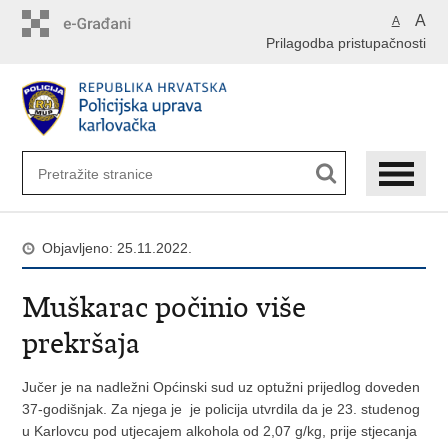
Preskoči
A
A
na
Prilagodba pristupačnosti
glavni
sadržaj
Objavljeno: 25.11.2022.
Muškarac počinio više
prekršaja
Jučer je na nadležni Općinski sud uz optužni prijedlog doveden
37-godišnjak. Za njega je je policija utvrdila da je 23. studenog
u Karlovcu pod utjecajem alkohola od 2,07 g/kg, prije stjecanja