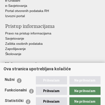
e-Građani
e-Savjetovanja
Portal otvorenih podataka RH
Izvozni portal
Pristup informacijama
Pravo na pristup informacijama
Savjetovanje
Zaštita osobnih podataka
Zapošljavanje
Školovanje
Važne poveznice
Ova stranica upotrebljava kolačiće
Ministarstvo unutarnjih poslova
Sindikati
Nužni
Prihvaćam
Ne prihvaćam
Udruge
Dom zdravlja MUP-a
Funkcionalni
Prihvaćam
Ne prihvaćam
Policijska akademija
Muzej policije
Statistički
Prihvaćam
Ne prihvaćam
Zaklada policijske solidarnosti