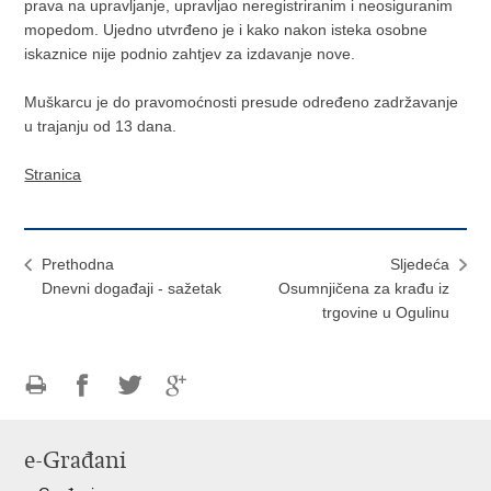
prava na upravljanje, upravljao neregistriranim i neosiguranim
mopedom. Ujedno utvrđeno je i kako nakon isteka osobne
iskaznice nije podnio zahtjev za izdavanje nove.
Muškarcu je do pravomoćnosti presude određeno zadržavanje
u trajanju od 13 dana.
Stranica
Prethodna
Sljedeća
Dnevni događaji - sažetak
Osumnjičena za krađu iz
trgovine u Ogulinu
Ispiši
Podijeli
Podijeli
Podijeli
stranicu
na
na
na
e-Građani
Facebooku
Twitteru
Google
+