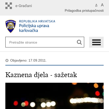
Preskoči
A
A
na
Prilagodba pristupačnosti
glavni
sadržaj
Objavljeno: 17.09.2011.
Kaznena djela - sažetak