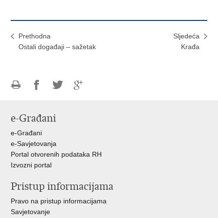
Prethodna
Sljedeća
Ostali događaji – sažetak
Krađa
Ispiši
Podijeli
Podijeli
Podijeli
stranicu
na
na
na
e-Građani
Facebooku
Twitteru
Google
+
e-Građani
e-Savjetovanja
Portal otvorenih podataka RH
Izvozni portal
Pristup informacijama
Pravo na pristup informacijama
Savjetovanje