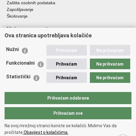
Zaštita osobnih podataka
Zapošljavanje
Školovanje
Važne poveznice
Ova stranica upotrebljava kolačiće
Ministarstvo unutarnjih poslova
Sindikati
Nužni
Prihvaćam
Ne prihvaćam
Udruge
Dom zdravlja MUP-a
Funkcionalni
Prihvaćam
Ne prihvaćam
Policijska akademija
Muzej policije
Statistički
Prihvaćam
Ne prihvaćam
Zaklada policijske solidarnosti
Centar za forenzična ispitivanja, istraživanja i vještačenja "Ivan
Vučetić"
Prihvaćam odabrane
Policijske uprave
Prihvaćam sve
Povratak na vrh
Na ovoj mrežnoj stranci koriste se kolačići. Molimo Vas da
Copyright © 2026 Policijska uprava karlovačka.
Uvjeti korištenja
.
Izjava o
pročitate
Obavijest o kolačićima.
pristupačnosti
.