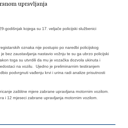
ranom upravljanja
9-godišnjak kojega su 17. veljače policijski službenici
gistarskih oznaka nije postupio po naredbi policijskog
e bez zaustavljanja nastavio vožnju te su ga ubrzo policijski
akon toga su utvrdili da mu je vozačka dozvola ukinuta i
nedostaci na vozilu. Ujedno je preliminarnim testiranjem
io podvrgnuti vađenju krvi i urina radi analize prisutnosti
ricanje zaštitne mjere zabrane upravljana motornim vozilom.
a i 12 mjeseci zabrane upravljanja motornim vozilom.