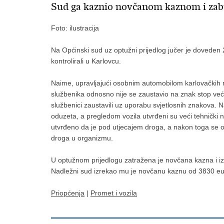
Sud ga kaznio novčanom kaznom i zab
Foto: ilustracija
Na Općinski sud uz optužni prijedlog jučer je doveden 2
kontrolirali u Karlovcu.
Naime, upravljajući osobnim automobilom karlovačkih re
službenika odnosno nije se zaustavio na znak stop već j
službenici zaustavili uz uporabu svjetlosnih znakova. N
oduzeta, a pregledom vozila utvrđeni su veći tehnički 
utvrđeno da je pod utjecajem droga, a nakon toga se odb
droga u organizmu.
U optužnom prijedlogu zatražena je novčana kazna i iz
Nadležni sud izrekao mu je novčanu kaznu od 3830 eur
Priopćenja
|
Promet i vozila