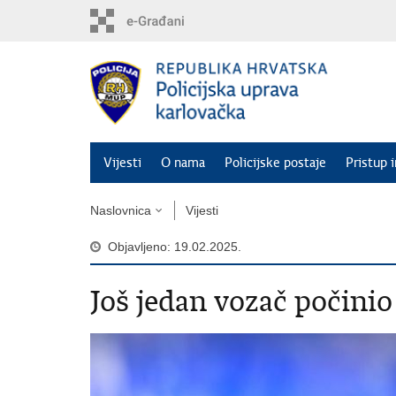
Preskoči
na
glavni
sadržaj
Vijesti
O nama
Policijske postaje
Pristup 
Naslovnica
Vijesti
Objavljeno: 19.02.2025.
Još jedan vozač počinio