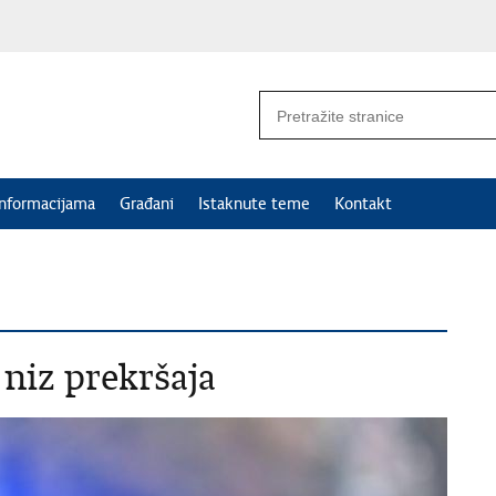
informacijama
Građani
Istaknute teme
Kontakt
 niz prekršaja