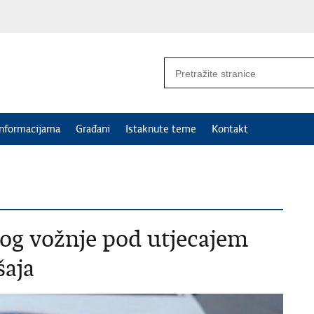
informacijama
Građani
Istaknute teme
Kontakt
bog vožnje pod utjecajem
šaja