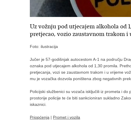
Uz vožnju pod utjecajem alkohola od 1
pretjecao, vozio zaustavnom trakom i 
Foto: ilustracija
Jučer je 57-godišnjak autocestom A-1 na području Dra
oznaka pod utjecajem alkohola od 1,30 promila. Pretho
pretjecanja, vozi se zaustavnom trakom i u vrijeme vožn
mu je vozačka dozvola poništena zbog negativnih prekr
Policijski službenici su vozača isključili iz prometa i 
prostorije policije te će biti sankcioniran sukladno Z
iskaznici.
Priopćenja
|
Promet i vozila