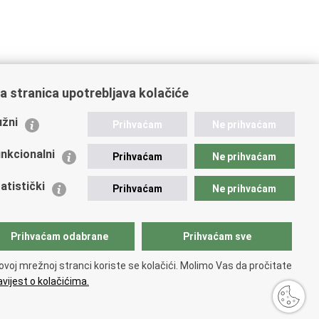
a stranica upotrebljava kolačiće
ažne poveznice
žni
Prihvaćam
Ne prihvaćam
istarstvo unutarnjih poslova
dikati
nkcionalni
Prihvaćam
Ne prihvaćam
ruge
 zdravlja MUP-a
atistički
Prihvaćam
Ne prihvaćam
icijska akademija
ej policije
lada policijske solidarnosti
Prihvaćam odabrane
Prihvaćam sve
tar za forenzična ispitivanja, istraživanja i vještačenja
an Vučetić"
ovoj mrežnoj stranci koriste se kolačići. Molimo Vas da pročitate
icijske uprave
vijest o kolačićima.
sti
.