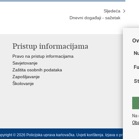
Sljedeća
Dnevni događaji - sažetak
Ov
Pristup informacijama
V
Nu
Pravo na pristup informacijama
Min
Savjetovanje
Sin
Fu
Zaštita osobnih podataka
Ud
Zapošljavanje
Dom
St
Školovanje
Pol
Muz
Zak
Cen
"Iv
Na 
Pol
Oba
pyright © 2026 Policijska uprava karlovačka.
Uvjeti korištenja
.
Izjava o pristupačno