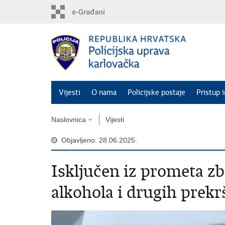
Preskoči
na
glavni
sadržaj
Vijesti
O nama
Policijske postaje
Pristup 
Naslovnica
Vijesti
Objavljeno: 28.06.2025.
Isključen iz prometa z
alkohola i drugih prekr