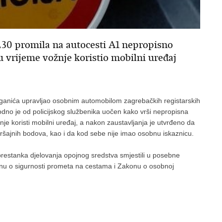
,30 promila na autocesti A1 nepropisno
u vrijeme vožnje koristio mobilni uređaj
ganića upravljao osobnim automobilom zagrebačkih registarskih
dno je od policijskog službenika uočen kako vrši nepropisna
je koristi mobilni uređaj, a nakon zaustavljanja je utvrđeno da
šajnih bodova, kao i da kod sebe nije imao osobnu iskaznicu.
do prestanka djelovanja opojnog sredstva smjestili u posebne
akonu o sigurnosti prometa na cestama i Zakonu o osobnoj