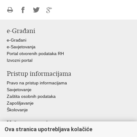
Ispiši
Podijeli
Podijeli
Podijeli
stranicu
na
na
na
e-Građani
Facebooku
Twitteru
Google
+
e-Građani
e-Savjetovanja
Portal otvorenih podataka RH
Izvozni portal
Pristup informacijama
Pravo na pristup informacijama
Savjetovanje
Zaštita osobnih podataka
Zapošljavanje
Školovanje
Važne poveznice
Ova stranica upotrebljava kolačiće
Ministarstvo unutarnjih poslova