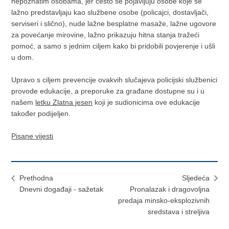
nepoznatim osobama, jer često se pojavljuju osobe koje se
lažno predstavljaju kao službene osobe (policajci, dostavljači,
serviseri i slično), nude lažne besplatne masaže, lažne ugovore
za povećanje mirovine, lažno prikazuju hitna stanja tražeći
pomoć, a samo s jednim ciljem kako bi pridobili povjerenje i ušli
u dom.
Upravo s ciljem prevencije ovakvih slučajeva policijski službenici
provode edukacije, a preporuke za građane dostupne su i u
našem
letku Zlatna jesen
koji je sudionicima ove edukacije
također podijeljen.
Pisane vijesti
Prethodna
Sljedeća
Dnevni događaji - sažetak
Pronalazak i dragovoljna
predaja minsko-eksplozivnih
sredstava i streljiva