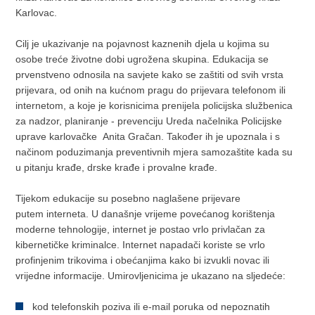
Karlovac.
Cilj je ukazivanje na pojavnost kaznenih djela u kojima su
osobe treće životne dobi ugrožena skupina. Edukacija se
prvenstveno odnosila na savjete kako se zaštiti od svih vrsta
prijevara, od onih na kućnom pragu do prijevara telefonom ili
internetom, a koje je korisnicima prenijela policijska službenica
za nadzor, planiranje - prevenciju Ureda načelnika Policijske
uprave karlovačke Anita Gračan. Također ih je upoznala i s
načinom poduzimanja preventivnih mjera samozaštite kada su
u pitanju krađe, drske krađe i provalne krađe.
Tijekom edukacije su posebno naglašene prijevare
putem interneta. U današnje vrijeme povećanog korištenja
moderne tehnologije, internet je postao vrlo privlačan za
kibernetičke kriminalce. Internet napadači koriste se vrlo
profinjenim trikovima i obećanjima kako bi izvukli novac ili
vrijedne informacije. Umirovljenicima je ukazano na sljedeće:
kod telefonskih poziva ili e-mail poruka od nepoznatih