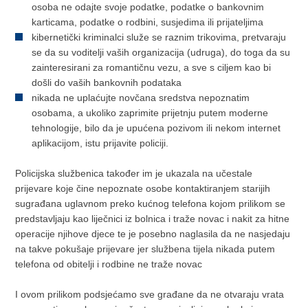
osoba ne odajte svoje podatke, podatke o bankovnim
karticama, podatke o rodbini, susjedima ili prijateljima
kibernetički kriminalci služe se raznim trikovima, pretvaraju
se da su voditelji vaših organizacija (udruga), do toga da su
zainteresirani za romantičnu vezu, a sve s ciljem kao bi
došli do vaših bankovnih podataka
nikada ne uplaćujte novčana sredstva nepoznatim
osobama, a ukoliko zaprimite prijetnju putem moderne
tehnologije, bilo da je upućena pozivom ili nekom internet
aplikacijom, istu prijavite policiji.
Policijska službenica također im je ukazala na učestale
prijevare koje čine nepoznate osobe kontaktiranjem starijih
sugrađana uglavnom preko kućnog telefona kojom prilikom se
predstavljaju kao liječnici iz bolnica i traže novac i nakit za hitne
operacije njihove djece te je posebno naglasila da ne nasjedaju
na takve pokušaje prijevare jer službena tijela nikada putem
telefona od obitelji i rodbine ne traže novac
I ovom prilikom podsjećamo sve građane da ne otvaraju vrata