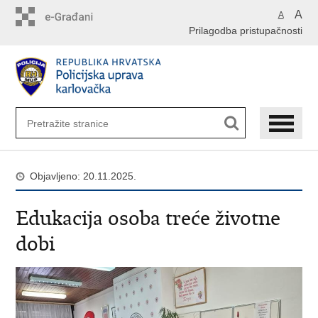
Preskoči
A
A
na
Prilagodba pristupačnosti
glavni
sadržaj
Objavljeno: 20.11.2025.
Edukacija osoba treće životne
dobi