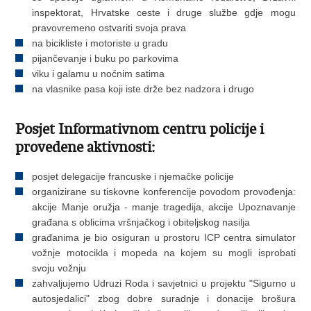
inspektorat, Hrvatske ceste i druge službe gdje mogu
pravovremeno ostvariti svoja prava
na bicikliste i motoriste u gradu
pijančevanje i buku po parkovima
viku i galamu u noćnim satima
na vlasnike pasa koji iste drže bez nadzora i drugo
Posjet Informativnom centru policije i
provedene aktivnosti:
posjet delegacije francuske i njemačke policije
organizirane su tiskovne konferencije povodom provođenja:
akcije Manje oružja - manje tragedija, akcije Upoznavanje
građana s oblicima vršnjačkog i obiteljskog nasilja
građanima je bio osiguran u prostoru ICP centra simulator
vožnje motocikla i mopeda na kojem su mogli isprobati
svoju vožnju
zahvaljujemo Udruzi Roda i savjetnici u projektu "Sigurno u
autosjedalici" zbog dobre suradnje i donacije brošura