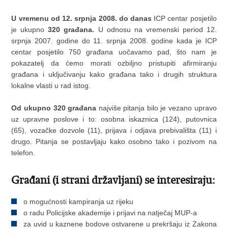
U vremenu od 12. srpnja 2008. do danas
ICP centar posjetilo
je ukupno
320 građana.
U odnosu na vremenski period 12.
srpnja 2007. godine do 11. srpnja 2008. godine kada je ICP
centar posjetilo 750 građana uočavamo pad, što nam je
pokazatelj da ćemo morati ozbiljno pristupiti afirmiranju
građana i uključivanju kako građana tako i drugih struktura
lokalne vlasti u rad istog.
Od ukupno 320 građana
najviše pitanja bilo je vezano upravo
uz upravne poslove i to: osobna iskaznica (124), putovnica
(65), vozačke dozvole (11), prijava i odjava prebivališta (11) i
drugo. Pitanja se postavljaju kako osobno tako i pozivom na
telefon.
Građani (i strani državljani) se interesiraju:
o mogućnosti kampiranja uz rijeku
o radu Policijske akademije i prijavi na natječaj MUP-a
za uvid u kaznene bodove ostvarene u prekršaju iz Zakona