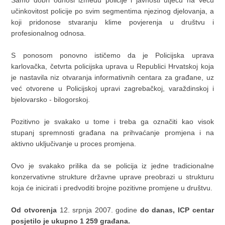
učinkovitost policije po svim segmentima njezinog djelovanja, a
koji pridonose stvaranju klime povjerenja u društvu i
profesionalnog odnosa.
S ponosom ponovno ističemo da je Policijska uprava
karlovačka, četvrta policijska uprava u Republici Hrvatskoj koja
je nastavila niz otvaranja informativnih centara za građane, uz
već otvorene u Policijskoj upravi zagrebačkoj, varaždinskoj i
bjelovarsko - bilogorskoj.
Pozitivno je svakako u tome i treba ga označiti kao visok
stupanj spremnosti građana na prihvaćanje promjena i na
aktivno uključivanje u proces promjena.
Ovo je svakako p
rilika da se policija iz jedne tradicionalne
konzervativne strukture državne uprave preobrazi u strukturu
koja će inicirati i predvoditi brojne pozitivne promjene u društvu.
Od otvorenja
12. srpnja 2007. godine
do danas,
ICP centar
posjetilo je ukupno 1 259 građana.