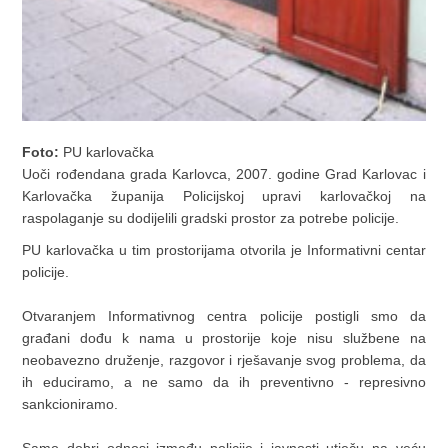
Foto:
PU karlovačka
Uoči rođendana grada Karlovca, 2007. godine Grad Karlovac i
Karlovačka županija Policijskoj upravi karlovačkoj na
raspolaganje su dodijelili gradski prostor za potrebe policije.
PU karlovačka u tim prostorijama otvorila je Informativni centar
policije.
Otvaranjem Informativnog centra policije postigli smo da
građani dođu k nama u prostorije koje nisu službene na
neobavezno druženje, razgovor i rješavanje svog problema, da
ih educiramo, a ne samo da ih preventivno - represivno
sankcioniramo.
Samo dobri odnosi između policije i javnosti utječu na veću