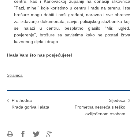
centru, kao i Karlovačkoj županiji na donaciji slikovnica
"Pazi, mine!" koje koristimo u centru i radu na terenu. Iste
brošure mogu dobiti i naši građani, naravno i sve obrasce
za izdavanje dokumenata, savjet policijskog službenika koji
se nalazi u centru, besplatno glasilo "Mir, ugled,
povjerenje", brošure sa savjetima kako ne postati žrtva
kaznenog djela i drugo.
Hvala Vam što nas posjećujete!
Stranica
Prethodna
Sljedeća
Krađa goriva i alata
Prometna nesreća s teško
ozlijeđenom osobom