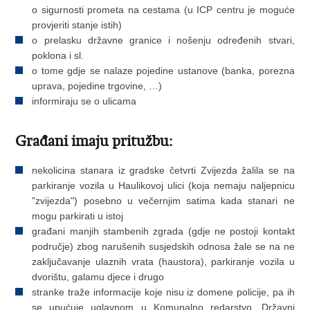
o sigurnosti prometa na cestama (u ICP centru je moguće
provjeriti stanje istih)
o prelasku državne granice i nošenju određenih stvari,
poklona i sl.
o tome gdje se nalaze pojedine ustanove (banka, porezna
uprava, pojedine trgovine, …)
informiraju se o ulicama
Građani imaju pritužbu:
nekolicina stanara iz gradske četvrti Zvijezda žalila se na
parkiranje vozila u Haulikovoj ulici (koja nemaju naljepnicu
"zvijezda") posebno u večernjim satima kada stanari ne
mogu parkirati u istoj
građani manjih stambenih zgrada (gdje ne postoji kontakt
područje) zbog narušenih susjedskih odnosa žale se na ne
zaključavanje ulaznih vrata (haustora), parkiranje vozila u
dvorištu, galamu djece i drugo
stranke traže informacije koje nisu iz domene policije, pa ih
se upućuje uglavnom u Komunalno redarstvo, Državni