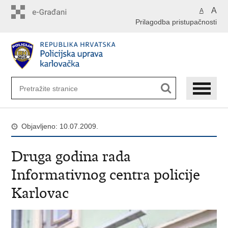
Preskoči
A
A
na
Prilagodba pristupačnosti
glavni
sadržaj
Objavljeno: 10.07.2009.
Druga godina rada
Informativnog centra policije
Karlovac