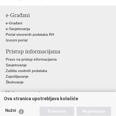
Ispiši
Podijeli
Podijeli
Podijeli
stranicu
na
na
na
e-Građani
Facebooku
Twitteru
Google
+
e-Građani
e-Savjetovanja
Portal otvorenih podataka RH
Izvozni portal
Pristup informacijama
Pravo na pristup informacijama
Savjetovanje
Zaštita osobnih podataka
Zapošljavanje
Školovanje
Važne poveznice
Ova stranica upotrebljava kolačiće
Ministarstvo unutarnjih poslova
Sindikati
Nužni
Prihvaćam
Ne prihvaćam
Udruge