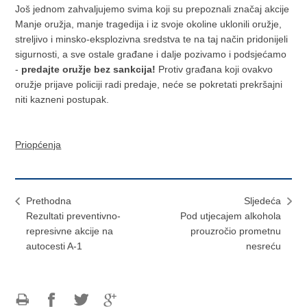
Još jednom zahvaljujemo svima koji su prepoznali značaj akcije
Manje oružja, manje tragedija i iz svoje okoline uklonili oružje,
streljivo i minsko-eksplozivna sredstva te na taj način pridonijeli
sigurnosti, a sve ostale građane i dalje pozivamo i podsjećamo
-
predajte oružje bez sankcija!
Protiv građana koji ovakvo
oružje prijave policiji radi predaje, neće se pokretati prekršajni
niti kazneni postupak.
Priopćenja
Prethodna
Sljedeća
Rezultati preventivno-
Pod utjecajem alkohola
represivne akcije na
prouzročio prometnu
autocesti A-1
nesreću