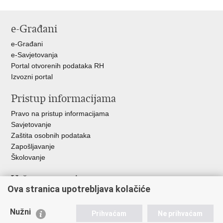
Ispiši
Podijeli
Podijeli
Podijeli
stranicu
na
na
na
e-Građani
Facebooku
Twitteru
Google
+
e-Građani
e-Savjetovanja
Portal otvorenih podataka RH
Izvozni portal
Pristup informacijama
Pravo na pristup informacijama
Savjetovanje
Zaštita osobnih podataka
Zapošljavanje
Školovanje
Važne poveznice
Ova stranica upotrebljava kolačiće
Ministarstvo unutarnjih poslova
Sindikati
Nužni
Prihvaćam
Ne prihvaćam
Udruge